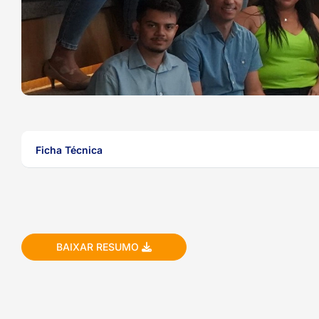
ook-
Ficha Técnica
BAIXAR RESUMO