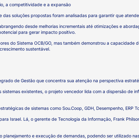
io, a competitividade e a expansão
de das soluções propostas foram analisadas para garantir que atend
 abrangendo desde melhorias incrementais até otimizações e abordag
otencial para gerar impacto positivo.
radores do Sistema OCB/GO, mas também demonstrou a capacidade de 
crescimento sustentável.
tegrado de Gestão que concentra sua atenção na perspectiva estrat
s sistemas existentes, o projeto vencedor lida com a dispersão de 
stratégicas de sistemas como Sou.Coop, GDH, Desempenho, ERP Totvs
a Israel. Lá, o gerente de Tecnologia da Informação, Frank Philson,
ao planejamento e execução de demandas, podendo ser utilizado na