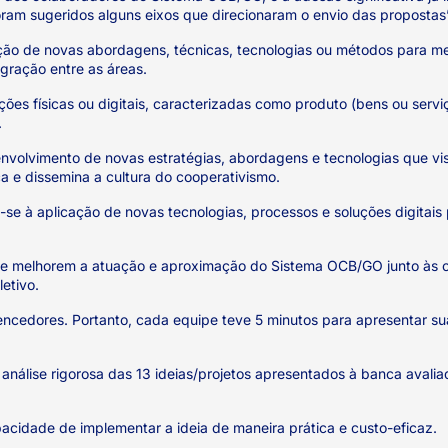
oram sugeridos alguns eixos que direcionaram o envio das propostas
ção de novas abordagens, técnicas, tecnologias ou métodos para mel
egração entre as áreas.
ões físicas ou digitais, caracterizadas como produto (bens ou serviç
.
volvimento de novas estratégias, abordagens e tecnologias que v
 e dissemina a cultura do cooperativismo.
-se à aplicação de novas tecnologias, processos e soluções digitais p
ue melhorem a atuação e aproximação do Sistema OCB/GO junto às 
etivo.
encedores. Portanto, cada equipe teve 5 minutos para apresentar su
análise rigorosa das 13 ideias/projetos apresentados à banca avalia
acidade de implementar a ideia de maneira prática e custo-eficaz.