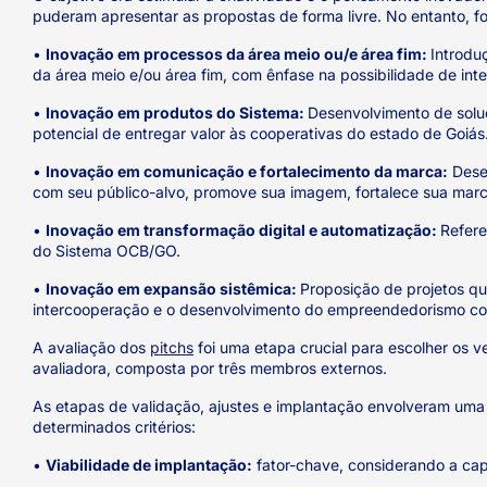
puderam apresentar as propostas de forma livre. No entanto, f
•
Inovação em processos da área meio ou/e área fim:
Introdu
da área meio e/ou área fim, com ênfase na possibilidade de int
•
Inovação em produtos do Sistema:
Desenvolvimento de soluç
potencial de entregar valor às cooperativas do estado de Goiás
•
Inovação em comunicação e fortalecimento da marca:
Desen
com seu público-alvo, promove sua imagem, fortalece sua marca
•
Inovação em transformação digital e automatização:
Refere
do Sistema OCB/GO.
•
Inovação em expansão sistêmica:
Proposição de projetos q
intercooperação e o desenvolvimento do empreendedorismo col
A avaliação dos
pitchs
foi uma etapa crucial para escolher os v
avaliadora, composta por três membros externos.
As etapas de validação, ajustes e implantação envolveram uma 
determinados critérios:
•
Viabilidade de implantação:
fator-chave, considerando a cap