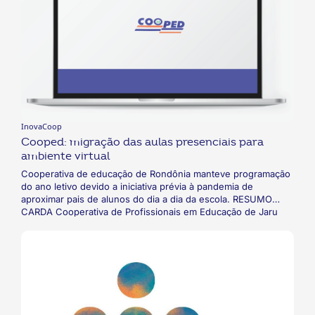
InovaCoop
Cooped: migração das aulas presenciais para
ambiente virtual
Cooperativa de educação de Rondônia manteve programação
do ano letivo devido a iniciativa prévia à pandemia de
aproximar pais de alunos do dia a dia da escola. RESUMO
CARDA Cooperativa de Profissionais em Educação de Jaru
(COOPED), de Rondônia, de Ensino Fundamental e Médio,
vinha, desde 2019, desenvolvendo formas de aproximar as
famílias dos alunos do dia a dia da escola. Por isso, quando
foi declarada a necessidade de isolamento social a
cooperativa teve facilidade para substituir as aulas presenciais
pelas virtuais com uso de uma plataforma própria do sistema
de ensino adotado pela instituição.