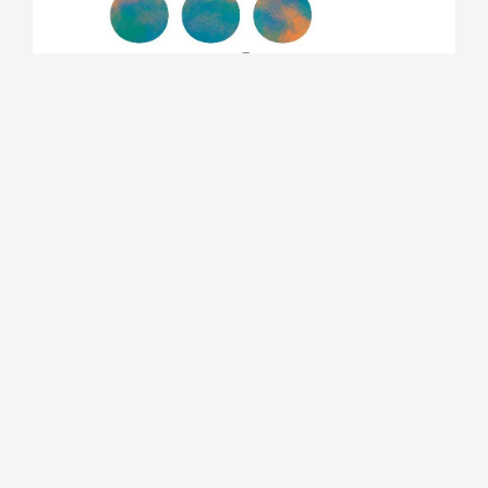
InovaCoop
Eccoo: plataforma cooperativa de cuidadores da
Inglaterra
Plataforma coloca em contato profissionais e pessoas que
precisam de cuidados especiais em seu dia a dia. A
cooperativa de plataforma Equal Care Co-op (Eccoo) foi
fundada na Grã-Bretanha em 2018 com o objetivo de colocar
em contato, por meio da tecnologia, pessoas que precisam de
algum tipo de suporte ou cuidado cotidiano e profissionais