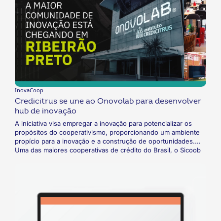
InovaCoop
Credicitrus se une ao Onovolab para desenvolver
hub de inovação
A iniciativa visa empregar a inovação para potencializar os
propósitos do cooperativismo, proporcionando um ambiente
propício para a inovação e a construção de oportunidades.
Uma das maiores cooperativas de crédito do Brasil, o Sicoob
Credicitrus se juntou ao Onovolab para construir um hub de
inovação em Ribeirão Preto, no interior de São Paulo.
Inaugurado em 2022, o espaço proporciona um ambiente para
o desenvolvimento de projetos inovadores e coloca a
cooperativa em contato direto com o ecossistema de startups.