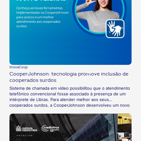
InovaCoop
CooperJohnson: tecnologia promove inclusão de
cooperados surdos
Sistema de chamada em vídeo possibilitou que o atendimento
telefônico convencional fosse associado à presença de um
intérprete de Libras. Para atender melhor aos seus
cooperados surdos, a CooperJohnson desenvolveu um novo
canal de atendimento baseado em tecnologia para chamadas
de vídeo. A proposta era aumentar o nível de acessibilidade
do atendimento e, assim, promover inclusão de forma prática.
Agora, com a solução chamada ICOM, os cooperados surdos
têm suporte de uma intérprete de Libras que permite a
realização do atendimento junto aos atendentes.