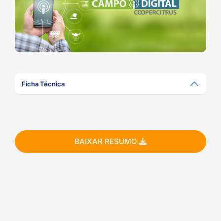
ook-
Ficha Técnica
BAIXAR RESUMO