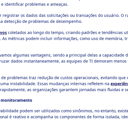
e identificar problemas e ameaças.
 registrar os dados das solicitações ou transações do usuário. O 
 na detecção de problemas de desempenho.
ivos
coletados ao longo do tempo, criando padrões e tendências ut
 As métricas podem incluir informações, como uso de memória, trá
ervamos algumas vantagens, sendo a principal delas a capacidade de
e cruzar dados instantaneamente, as equipes de TI demoram menos
o de problemas traz redução de custos operacionais, evitando que 
 uma instabilidade. Essas mudanças internas refletem na
experiên
 rapidamente, as organizações garantem jornadas mais fluidas e 
 e monitoramento
abilidade podem ser utilizados como sinônimos, no entanto, exis
ional é reativo e acompanha os componentes de forma isolada, id