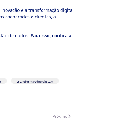
 inovação e a transformação digital
s cooperados e clientes, a
estão de dados.
Para isso, confira a
e
transformações digitais
26
Próximo artigo: Panorama: novidade no Brasil, c
Próximo