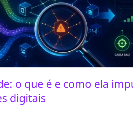
de: o que é e como ela imp
 digitais