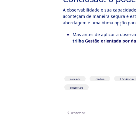
A observabilidade e sua capacidade
aconteçam de maneira segura e está
abordagem é uma ótima opção para 
Mas antes de aplicar a observa
trilha
Gestão orientada por d
sicredi
dados
Eficiência
sistemas
Artigo anterior: Commodities e El Niño
Anterior