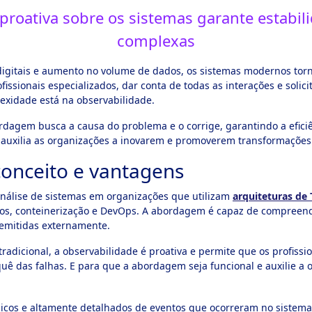
e proativa sobre os sistemas garante estabil
complexas
igitais e aumento no volume de dados, os sistemas modernos tor
ssionais especializados, dar conta de todas as interações e solici
exidade está na observabilidade.
rdagem busca a causa do problema e o corrige, garantindo a efici
 auxilia as organizações a inovarem e promoverem transformações 
conceito e vantagens
análise de sistemas em organizações que utilizam
arquiteturas de
ços, conteinerização e DevOps. A abordagem é capaz de compreend
 emitidas externamente.
adicional, a observabilidade é proativa e permite que os profiss
ê das falhas. E para que a abordagem seja funcional e auxilie a o
gicos e altamente detalhados de eventos que ocorreram no sistem