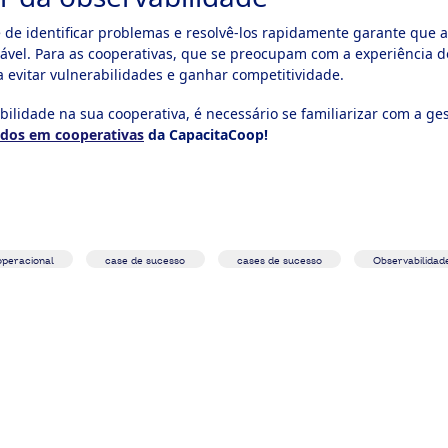
 de identificar problemas e resolvê-los rapidamente garante que a
vel. Para as cooperativas, que se preocupam com a experiência do
evitar vulnerabilidades e ganhar competitividade.
bilidade na sua cooperativa, é necessário se familiarizar com a g
ados em cooperativas
da CapacitaCoop!
 operacional
case de sucesso
cases de sucesso
Observabilidad
: como a inovação enfrenta os desafios do cooperativismo agropecuário em 20