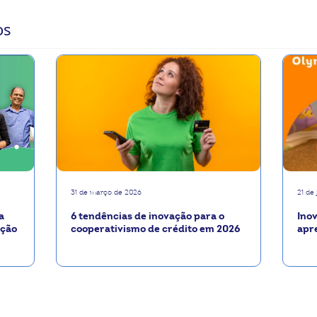
os
31 de março de 2026
21 de
a
6 tendências de inovação para o
Ino
ação
cooperativismo de crédito em 2026
apr