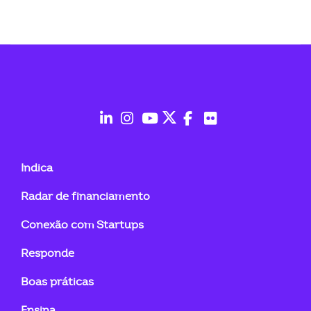
fab
fab
fab
fab
fab
fab
fa-
fa-
fa-
fa-
fa-
fa-
Indica
linkedin-
instagram
youtube
twitter
facebook-
flickr
Radar de financiamento
in
f
Conexão com Startups
Responde
Boas práticas
Ensina