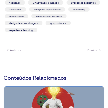
feedback
Criatividade e ideação
processos decisórios
facilitador
design de experiências
shadowing
cooperação
dinâmicas de reflexão
design de aprendizagem
grupos focais
experience learning
Artigo anterior: Design de experiências de aprendizagem potencializa a 
Próximo artigo:
Anterior
Próximo
Conteúdos Relacionados