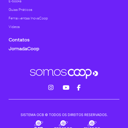
E-books
Guias Práticos
Ferramentas InovaCoop
Videos
Contatos
JornadaCoop
fab
fab
fab
fa-
fa-
fa-
instagram
youtube
facebook-
SISTEMA OCB © TODOS OS DIREITOS RESERVADOS.
f