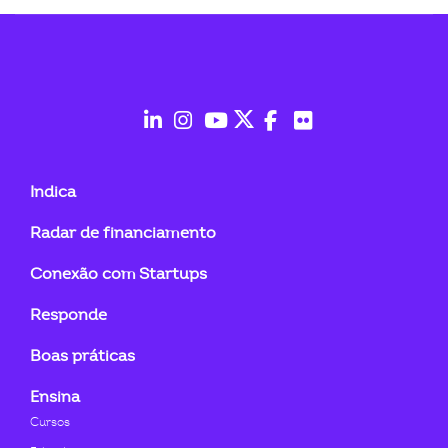
fab
fab
fab
fab
fab
fab
fa-
fa-
fa-
fa-
fa-
fa-
Indica
linkedin-
instagram
youtube
twitter
facebook-
flickr
Radar de financiamento
in
f
Conexão com Startups
Responde
Boas práticas
Ensina
Cursos