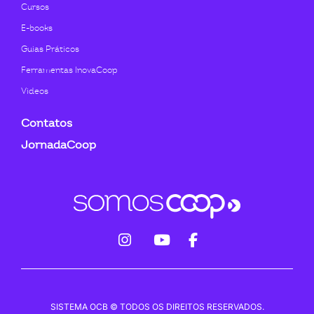
Cursos
E-books
Guias Práticos
Ferramentas InovaCoop
Videos
Contatos
JornadaCoop
fab
fab
fab
fa-
fa-
fa-
instagram
youtube
facebook-
SISTEMA OCB © TODOS OS DIREITOS RESERVADOS.