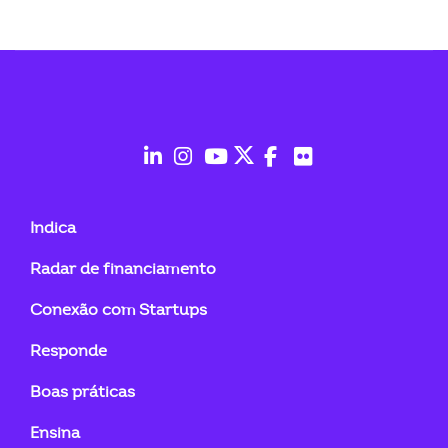
fab
fab
fab
fab
fab
fab
fa-
fa-
fa-
fa-
fa-
fa-
Indica
linkedin-
instagram
youtube
twitter
facebook-
flickr
Radar de financiamento
in
f
Conexão com Startups
Responde
Boas práticas
Ensina