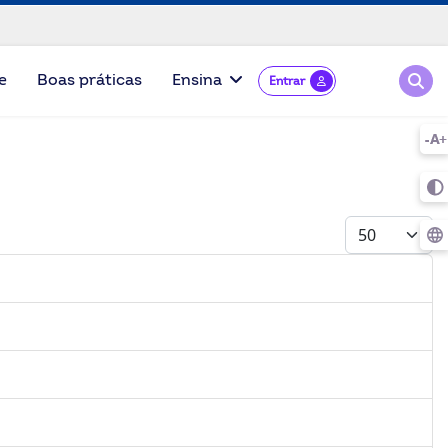
Pesqu
e
Boas práticas
Ensina
Entrar
Mostrar #