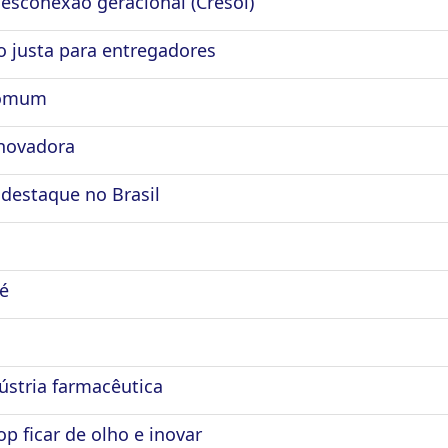
esconexão geracional (Cresol)
 justa para entregadores
comum
inovadora
destaque no Brasil
é
ústria farmacêutica
p ficar de olho e inovar