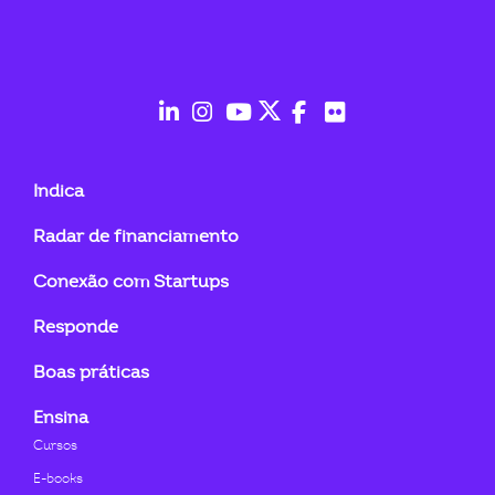
fab
fab
fab
fab
fab
fab
fa-
fa-
fa-
fa-
fa-
fa-
Indica
linkedin-
instagram
youtube
twitter
facebook-
flickr
Radar de financiamento
in
f
Conexão com Startups
Responde
Boas práticas
Ensina
Cursos
E-books