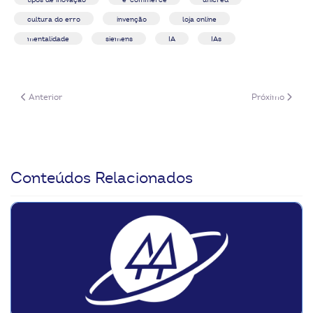
cultura do erro
invenção
loja online
mentalidade
siemens
IA
IAs
Artigo anterior: Cooperativas inovadoras, negócios transformadores
Próximo artigo
Anterior
Próximo
Conteúdos Relacionados