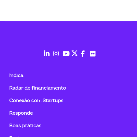
fab
fab
fab
fab
fab
fab
fa-
fa-
fa-
fa-
fa-
fa-
Indica
linkedin-
instagram
youtube
twitter
facebook-
flickr
Radar de financiamento
in
f
Conexão com Startups
Responde
Boas práticas