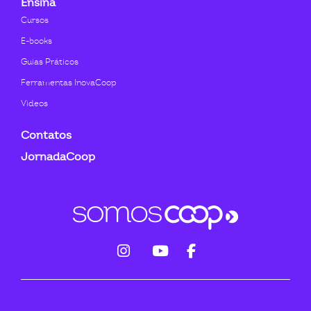
Ensina
Cursos
E-books
Guias Práticos
Ferramentas InovaCoop
Videos
Contatos
JornadaCoop
fab
fab
fab
fa-
fa-
fa-