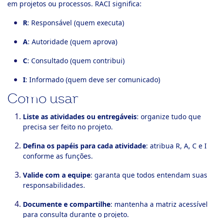
em projetos ou processos. RACI significa:
ook-
R
: Responsável (quem executa)
A
: Autoridade (quem aprova)
C
: Consultado (quem contribui)
I
: Informado (quem deve ser comunicado)
Como usar
Liste as atividades ou entregáveis
: organize tudo que
precisa ser feito no projeto.
Defina os papéis para cada atividade
: atribua R, A, C e I
conforme as funções.
Valide com a equipe
: garanta que todos entendam suas
responsabilidades.
Documente e compartilhe
: mantenha a matriz acessível
para consulta durante o projeto.