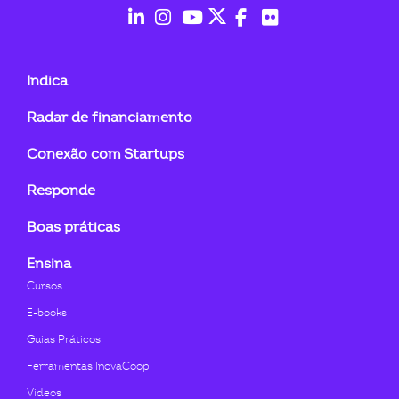
fab
fab
fab
fab
fab
fab
fa-
fa-
fa-
fa-
fa-
fa-
Indica
linkedin-
instagram
youtube
twitter
facebook-
flickr
Radar de financiamento
in
f
Conexão com Startups
Responde
Boas práticas
Ensina
Cursos
E-books
Guias Práticos
Ferramentas InovaCoop
Videos