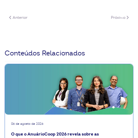
Artigo anterior: Método SMART
Próximo artigo
Anterior
Próximo
Conteúdos Relacionados
06 de agosto de 2026
O que o AnuárioCoop 2026 revela sobre as