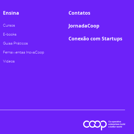
Ensina
Contatos
JornadaCoop
Cursos
E-books
Conexão com Startups
Guias Práticos
Ferramentas InovaCoop
Videos