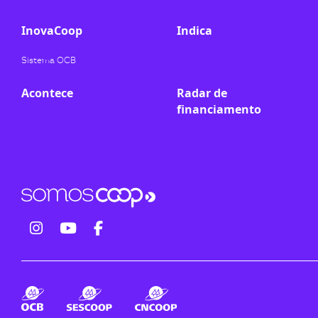
InovaCoop
Indica
Sistema OCB
Acontece
Radar de
financiamento
fab
fab
fab
fa-
fa-
fa-
instagram
youtube
facebook-
f