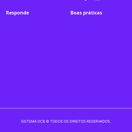
fa-
fa-
fa-
fa-
fa-
fa-
Responde
Boas práticas
linkedin-
instagram
youtube
twitter
facebook-
flickr
in
f
SISTEMA OCB © TODOS OS DIREITOS RESERVADOS.