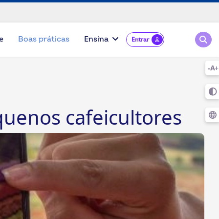
Pesqu
e
Boas práticas
Ensina
Entrar
uenos cafeicultores