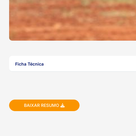
ook-
Ficha Técnica
BAIXAR RESUMO