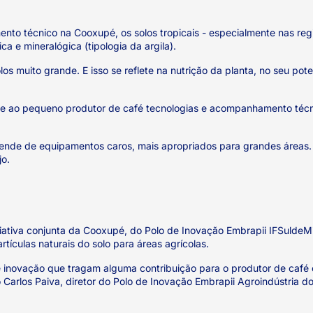
nto técnico na Cooxupé, os solos tropicais - especialmente nas re
ca e mineralógica (tipologia da argila).
 muito grande. E isso se reflete na nutrição da planta, no seu pote
se ao pequeno produtor de café tecnologias e acompanhamento téc
depende de equipamentos caros, mais apropriados para grandes área
jo.
niciativa conjunta da Cooxupé, do Polo de Inovação Embrapii IFSuldeM
ículas naturais do solo para áreas agrícolas.
de inovação que tragam alguma contribuição para o produtor de café 
 Carlos Paiva, diretor do Polo de Inovação Embrapii Agroindústria do