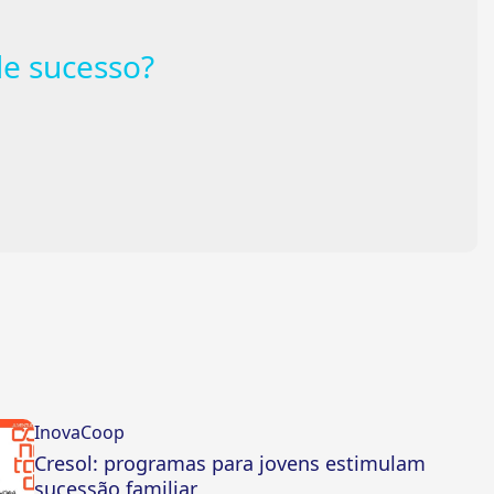
e sucesso?
InovaCoop
Cresol: programas para jovens estimulam
sucessão familiar