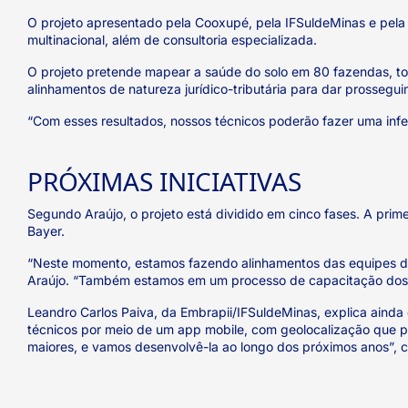
O projeto apresentado pela Cooxupé, pela IFSuldeMinas e pela
multinacional, além de consultoria especializada.
O projeto pretende mapear a saúde do solo em 80 fazendas, tot
alinhamentos de natureza jurídico-tributária para dar prossegu
“Com esses resultados, nossos técnicos poderão fazer uma infer
PRÓXIMAS INICIATIVAS
Segundo Araújo, o projeto está dividido em cinco fases. A pri
Bayer.
“Neste momento, estamos fazendo alinhamentos das equipes de T
Araújo. “Também estamos em um processo de capacitação dos té
Leandro Carlos Paiva, da Embrapii/IFSuldeMinas, explica ainda
técnicos por meio de um app mobile, com geolocalização que per
maiores, e vamos desenvolvê-la ao longo dos próximos anos”, c