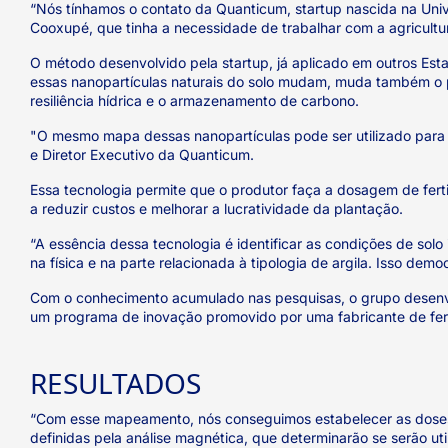
“Nós tínhamos o contato da Quanticum, startup nascida na Univ
Cooxupé, que tinha a necessidade de trabalhar com a agricultur
O método desenvolvido pela startup, já aplicado em outros Esta
essas nanopartículas naturais do solo mudam, muda também o pot
resiliência hídrica e o armazenamento de carbono.
"O mesmo mapa dessas nanopartículas pode ser utilizado para d
e Diretor Executivo da Quanticum.
Essa tecnologia permite que o produtor faça a dosagem de fert
a reduzir custos e melhorar a lucratividade da plantação.
“A essência dessa tecnologia é identificar as condições de sol
na física e na parte relacionada à tipologia de argila. Isso de
Com o conhecimento acumulado nas pesquisas, o grupo desenvolv
um programa de inovação promovido por uma fabricante de ferti
RESULTADOS
“Com esse mapeamento, nós conseguimos estabelecer as doses de
definidas pela análise magnética, que determinarão se serão uti