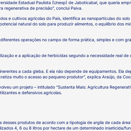
ersidade Estadual Paulista (Unesp) de Jaboticabal, que queria emp
a regenerativa de precisão”, conclui Paiva.
dos e cultivos agrícolas do País, identifica as nanopartículas do 
encial natural do solo para produzir alimentos, o equilíbrio dos m
iferentes operações no campo de forma prática, simples e com grand
ilização e a aplicação de herbicidas segundo a necessidade real de 
o inerentes a cada gleba. E ela não depende de equipamentos. Ela de
mocratiza muito o acesso ao pequeno produtor”, explica Araújo, da Co
eu um projeto – intitulado “Sustenta Mais: Agricultura Regenerativ
lizantes e defensivos agrícolas.
sses produtos de acordo com a tipologia de argila de cada área”, e
lizados 4, 6 ou 8 litros por hectare de um determinado inseticida/fu