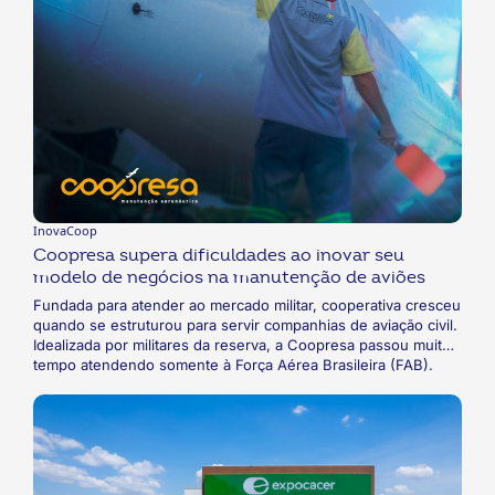
InovaCoop
Coopresa supera dificuldades ao inovar seu
modelo de negócios na manutenção de aviões
Fundada para atender ao mercado militar, cooperativa cresceu
quando se estruturou para servir companhias de aviação civil.
Idealizada por militares da reserva, a Coopresa passou muito
tempo atendendo somente à Força Aérea Brasileira (FAB).
Enfrentando dificuldades após a mudança da frota, a
cooperativa elaborou um novo modelo de negócios, incluindo
a aviação civil na carteira de clientes e adicionando novos
serviços ao seu portfólio.