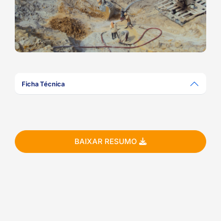
ook-
Ficha Técnica
BAIXAR RESUMO