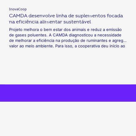
InovaCoop
CAMDA desenvolve linha de suplementos focada
na eficiência alimentar sustentável
Projeto melhora o bem estar dos animais e reduz a emissão
de gases poluentes. A CAMDA diagnosticou a necessidade
de melhorar a eficiência na produção de ruminantes e agregar
valor ao meio ambiente. Para isso, a cooperativa deu início ao
projeto de eficiência alimentar sustentável por meio da
Minercamda, sua linha de nutrição animal. Com foco nos
bovinos de corte, a CAMDA usa suplementos a fim de reduzir
as emissões de gás metano durante o processo pecuário.
Com isso, a cooperativa melhora o bem-estar dos animais e
torna sua produção mais ambientalmente responsável.
fab
fab
fab
fab
fab
fab
fa-
fa-
fa-
fa-
fa-
fa-