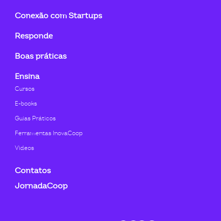
in
f
Conexão com Startups
Responde
Boas práticas
Ensina
Cursos
E-books
Guias Práticos
Ferramentas InovaCoop
Videos
Contatos
JornadaCoop