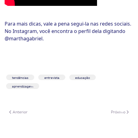
Para mais dicas, vale a pena segui-la nas redes sociais.
No Instagram, você encontra o perfil dela digitando
@marthagabriel.
tendências
entrevista
educação
aprendizagem
Artigo anterior: 7 tendências de inovação no cooperativismo de transpor
Próximo artigo
Anterior
Próximo