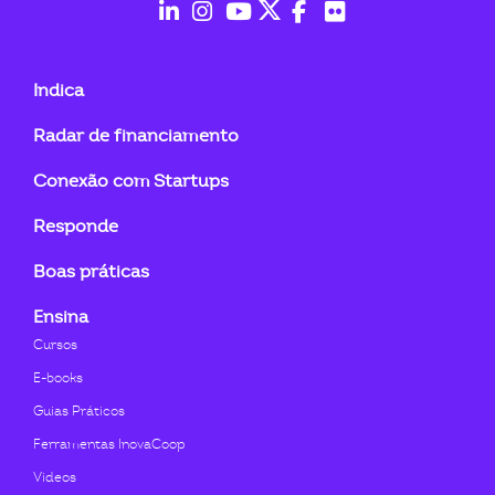
fab
fab
fab
fab
fab
fab
fa-
fa-
fa-
fa-
fa-
fa-
Indica
linkedin-
instagram
youtube
twitter
facebook-
flickr
Radar de financiamento
in
f
Conexão com Startups
Responde
Boas práticas
Ensina
Cursos
E-books
Guias Práticos
Ferramentas InovaCoop
Videos