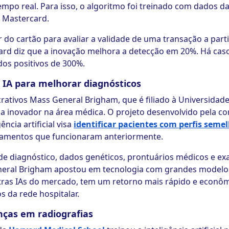
po real. Para isso, o algoritmo foi treinado com dados da
 Mastercard.
ular do cartão para avaliar a validade de uma transação a p
rd diz que a inovação melhora a detecção em 20%. Há caso
os positivos de 300%.
IA para melhorar diagnósticos
rativos Mass General Brigham, que é filiado à Universidad
ma inovador na área médica. O projeto desenvolvido pela c
ncia artificial visa
identificar pacientes com perfis seme
tamentos que funcionaram anteriormente.
de diagnóstico, dados genéticos, prontuários médicos e e
eneral Brigham apostou em tecnologia com grandes modelo
utras IAs do mercado, tem um retorno mais rápido e econô
s da rede hospitalar.
nças em radiografias