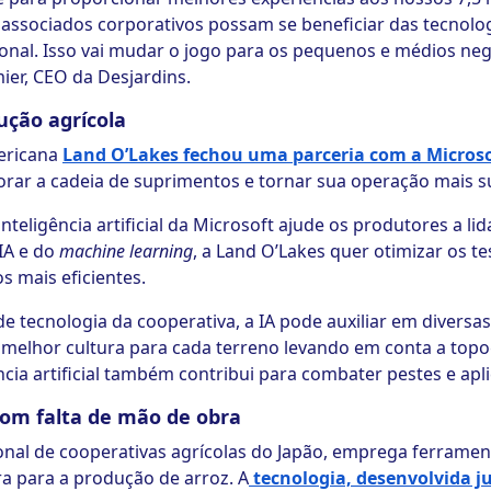
associados corporativos possam se beneficiar das tecnolog
onal. Isso vai mudar o jogo para os pequenos e médios ne
ier, CEO da Desjardins.
ução agrícola
ericana
Land O’Lakes fechou uma parceria com a Microso
ar a cadeia de suprimentos e tornar sua operação mais su
inteligência artificial da Microsoft ajude os produtores a li
IA e do
machine learning
, a Land O’Lakes quer otimizar os te
s mais eficientes.
e tecnologia da cooperativa, a IA pode auxiliar em diversa
 melhor cultura para cada terreno levando em conta a topo
ncia artificial também contribui para combater pestes e apli
com falta de mão de obra
al de cooperativas agrícolas do Japão, emprega ferramentas
ra para a produção de arroz. A
tecnologia, desenvolvida j