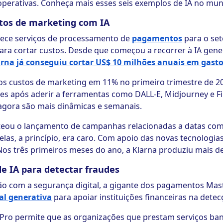
perativas. Conheça mais esses seis exemplos de IA no mu
stos de marketing com IA
erece serviços de processamento de
pagamentos
para o se
l para cortar custos. Desde que começou a recorrer à IA gene
arna já conseguiu cortar US$ 10 milhões anuais em gast
 os custos de marketing em 11% no primeiro trimestre de 
s após aderir a ferramentas como DALL-E, Midjourney e Fi
 agora são mais dinâmicas e semanais.
rateou o lançamento de campanhas relacionadas a datas co
las, a princípio, era caro. Com apoio das novas tecnologias
Nos três primeiros meses do ano, a Klarna produziu mais d
e IA para detectar fraudes
o com a segurança digital, a gigante dos pagamentos Mas
ial generativa
para apoiar instituições financeiras na dete
 Pro permite que as organizações que prestam serviços ba