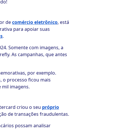
ndo!
tor de
comércio eletrônico
, está
rativa para apoiar suas
os
.
2024. Somente com imagens, a
refly. As campanhas, que antes
memorativas, por exemplo.
, o processo ficou mais
e mil imagens.
tercard criou o seu
próprio
cção de transações fraudulentas.
ncários possam analisar