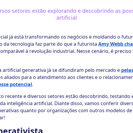
rsos setores estão explorando e descobrindo as poss
artificial
ificial já está transformando os negócios e moldando o futu
 da tecnologia faz parte do que a futurista
Amy Webb cham
parável à revolução industrial. Nesse cenário, é preciso f
a artificial generativa já se difundiram pelo mercado e
pela
s aliados para o atendimento aos clientes e o relacionam
sse potencial
.
ito recente e diversos setores estão descobrindo, testando
 da inteligência artificial. Diante disso, vamos conferir dive
perativas quanto por organizações com outros modelos de 
ar!
erativista