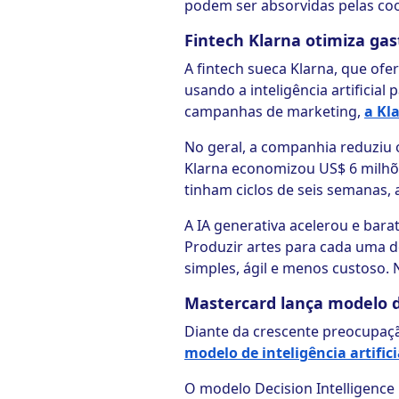
podem ser absorvidas pelas coo
Fintech Klarna otimiza ga
A fintech sueca Klarna, que of
usando a inteligência artificia
campanhas de marketing,
a Kl
No geral, a companhia reduziu
Klarna economizou US$ 6 milhõe
tinham ciclos de seis semanas,
A IA generativa acelerou e ba
Produzir artes para cada uma de
simples, ágil e menos custoso. 
Mastercard lança modelo d
Diante da crescente preocupaçã
modelo de inteligência artific
O modelo Decision Intelligence