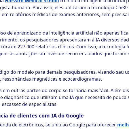
da
Harvard Medical School
treinou a inteligência artificial
gista humano. Para isso, eles utilizaram a tecnologia Che
s em relatórios médicos de exames anteriores, sem precisa
so de aprendizado da inteligência artificial não apenas fi
rimento, os pesquisadores apresentaram à IA diversos dad
tórax e 227.000 relatórios clínicos. Com isso, a tecnologia f
gens às anotações ao invés de recorrer a dados que foram
 código do modelo para demais pesquisadores, visando seu
 ressonâncias magnéticas e ecocardiogramas.
 em outras partes do corpo se tornaria mais fácil. Além dis
de diagnóstico que utilizam uma IA que necessita de pouc
escassez de especialistas.
cia de clientes com IA do Google
 venda de eletrônicos, se uniu ao Google para oferecer
melh