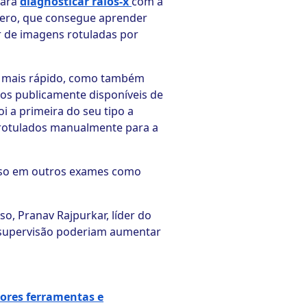
 para
diagnosticar raios-x
com a
Xzero, que consegue aprender
r de imagens rotuladas por
ca mais rápido, como também
os publicamente disponíveis de
oi a primeira do seu tipo a
 rotulados manualmente para a
 uso em outros exames como
so, Pranav Rajpurkar, líder do
a supervisão poderiam aumentar
ores ferramentas e