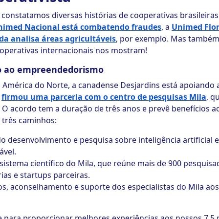
constatamos diversas histórias de cooperativas brasileira
nimed Nacional está combatendo fraudes
, a
Unimed Flor
da analisa áreas agricultáveis
, por exemplo. Mas també
operativas internacionais nos mostram!
io ao empreendedorismo
a América do Norte, a canadense Desjardins está apoiando a
s
firmou uma parceria com o centro de pesquisas Mila
, q
 O acordo tem a duração de três anos e prevê benefícios a
 três caminhos:
 desenvolvimento e pesquisa sobre inteligência artificial 
ável.
sistema científico do Mila, que reúne mais de 900 pesquisa
ias e startups parceiras.
ços, aconselhamento e suporte dos especialistas do Mila ao
chave para proporcionar melhores experiências aos nossos 7,