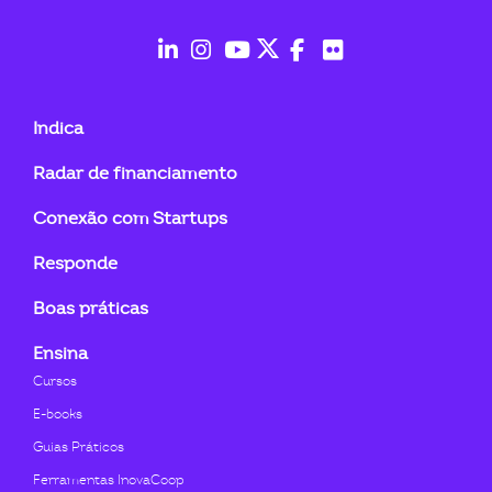
fab
fab
fab
fab
fab
fab
fa-
fa-
fa-
fa-
fa-
fa-
Indica
linkedin-
instagram
youtube
twitter
facebook-
flickr
Radar de financiamento
in
f
Conexão com Startups
Responde
Boas práticas
Ensina
Cursos
E-books
Guias Práticos
Ferramentas InovaCoop