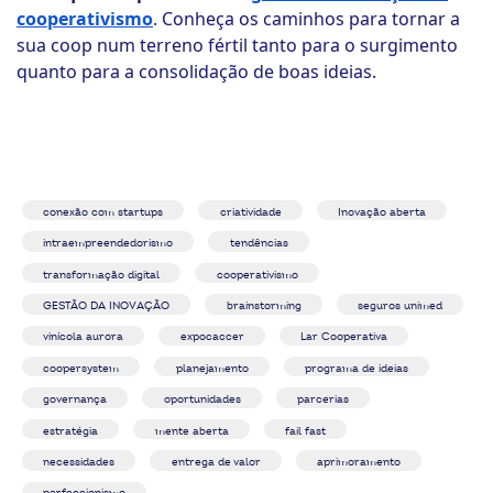
cooperativismo
. Conheça os caminhos para tornar a
sua coop num terreno fértil tanto para o surgimento
quanto para a consolidação de boas ideias.
conexão com startups
criatividade
Inovação aberta
intraempreendedorismo
tendências
transformação digital
cooperativismo
GESTÃO DA INOVAÇÃO
brainstorming
seguros unimed
vinícola aurora
expocaccer
Lar Cooperativa
coopersystem
planejamento
programa de ideias
governança
oportunidades
parcerias
estratégia
mente aberta
fail fast
necessidades
entrega de valor
aprimoramento