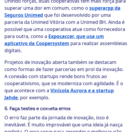
Unindo forças, duas cooperativas têm mais força para
superar uma dor em comum, como o
superarpp da
Seguros Unimed
que foi desenvolvido por uma
parceria da Unimed Vitória com a Unimed BH. Ainda é
possível que uma cooperativa atue como fornecedora
para outra, como a
Expocaccer, que usa um
aplicativo da Coopersystem
para realizar assembleias
digitais.
Projetos de inovação aberta também se destacam
como formas de fazer parcerias em prol da inovação.
A conexão com startups rende bons frutos ao
cooperativismo, que se moderniza com agilidade. É o
que acontece com a
Vinícola Aurora e a startup
Jahde
, por exemplo.
5. Faça testes e cometa erros
O erro faz parte da jornada de inovação, isso é
inevitável. É muito improvável que uma ideia já nasça
perfeita. O erro serve para aprender e melhorar não