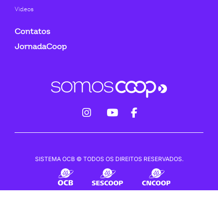
Videos
Contatos
JornadaCoop
fab
fab
fab
fa-
fa-
fa-
instagram
youtube
facebook-
SISTEMA OCB © TODOS OS DIREITOS RESERVADOS.
f