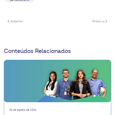
perfeccionismo
Artigo anterior: Superapps: o que são e por que as cooperativas deveria
Próximo artigo:
Anterior
Próximo
Conteúdos Relacionados
06 de agosto de 2026