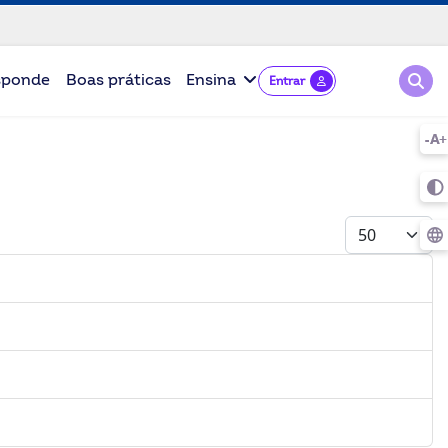
Pesqu
sponde
Boas práticas
Ensina
Entrar
Mostrar #