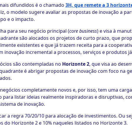
mais difundidos é o chamado
3H, que remete a 3 horizont
z, o modelo sugere avaliar as propostas de inovação a parti
po e o impacto.
ha para seu negócio principal (
core business
) e visa à manu
uadrante são alocados os projetos de curto prazo, que pr
ente existentes e que já trazem receita para a cooperativ
 inovação incremental a processos, serviços e produtos já 
gócios são contempladas no
Horizonte 2
, que visa ao dese
 quadrante é abrigar propostas de inovação com foco na g
ados.
e negócios completamente novos e, por isso, tem uma carg
o para listar ideias realmente inspiradoras e disruptivas, c
sistema de inovação.
icar a regra 70/20/10 para alocação de investimentos. Ou se
s do Horizonte 2 e 10% naqueles listados no Horizonte 3.