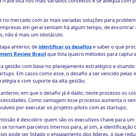
 frase dita nos mais variados contextos e se adequa com p
ups no mercado com as mais variadas soluções para problema
e empresas em geral sentiam há algum tempo, de encontrar
as, não é mais um obstáculo.
tapa anterior, de
identificar os desafios
e saber o que proc
ment Review Brasil
que lista quatro métodos para captura
lta gestão com base no planejamento estratégico e visando
rtups. Em casos como esse, o desafio a ser vencido pelas in
ratégia e com suporte da alta gestão;
 anterior, em que o desafio já é dado, neste processo os c
ecessidades. Como vantagem esse processo aumenta o sen
nsáveis por executar os projetos-piloto com as startups;
 missão é descobrir quem são os executivos-chave para um
 se tornam parceiros internos para, aí sim, a identificação
vo pode ser listado o engajamento dos líderes, o que reduz