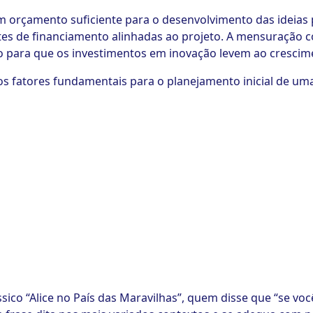
m orçamento suficiente para o desenvolvimento das ideias 
tes de financiamento alinhadas ao projeto. A mensuração c
o para que os investimentos em inovação levem ao crescim
 fatores fundamentais para o planejamento inicial de uma 
ássico “Alice no País das Maravilhas”, quem disse que “se vo