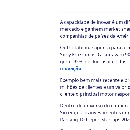
ook-
A capacidade de inovar é um di
mercado e ganhem market shar
companhias de países da Améric
Outro fato que aponta para a i
Sony Ericsson e LG captavam 90
gerar 92% dos lucros da indústr
inovação
.
Exemplo bem mais recente e pró
milhões de clientes e um valor
cliente o principal motor resp
Dentro do universo do coopera
Sicredi, cujos investimentos e
Ranking 100 Open Startups 202