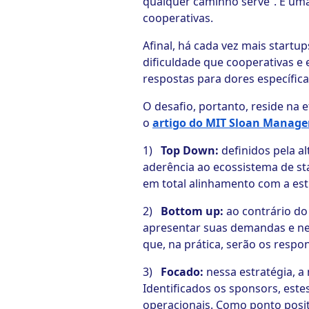
qualquer caminho serve”. É uma
cooperativas.
Afinal, há cada vez mais start
dificuldade que cooperativas 
respostas para dores específic
O desafio, portanto, reside na e
o
artigo do MIT Sloan Manage
1)
Top Down:
definidos pela a
aderência ao ecossistema de sta
em total alinhamento com a est
2)
Bottom up:
ao contrário do
apresentar suas demandas e n
que, na prática, serão os respo
3)
Focado:
nessa estratégia, a
Identificados os sponsors, estes
operacionais. Como ponto positi