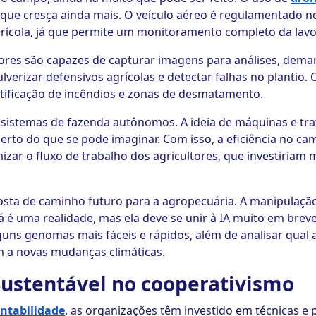
 que cresça ainda mais. O veículo aéreo é regulamentado n
grícola, já que permite um monitoramento completo da lavo
res são capazes de capturar imagens para análises, demar
pulverizar defensivos agrícolas e detectar falhas no plantio
tificação de incêndios e zonas de desmatamento.
 sistemas de fazenda autônomos. A ideia de máquinas e t
s perto do que se pode imaginar. Com isso, a eficiência no 
mizar o fluxo de trabalho dos agricultores, que investiria
posta de caminho futuro para a agropecuária. A manipulaçã
é uma realidade, mas ela deve se unir à IA muito em breve.
guns genomas mais fáceis e rápidos, além de analisar qual 
m a novas mudanças climáticas.
 Sustentável no cooperativismo
ntabilidade
, as organizações têm investido em técnicas 