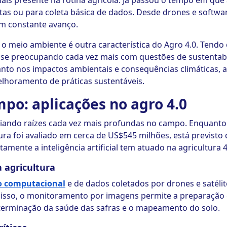
mais presente na rotina agrícola. Já passou o tempo em que a
tas ou para coleta básica de dados. Desde drones e softwa
m constante avanço.
o meio ambiente é outra característica do Agro 4.0. Tendo
o se preocupando cada vez mais com questões de sustentab
to nos impactos ambientais e consequências climáticas, a
horamento de práticas sustentáveis.
mpo: aplicações no agro 4.0
criando raízes cada vez mais profundas no campo. Enquant
ultura foi avaliado em cerca de US$545 milhões, está previst
amente a inteligência artificial tem atuado na agricultura 4
a agricultura
o computacional
e de dados coletados por drones e satélite
disso, o monitoramento por imagens permite a preparação e 
erminação da saúde das safras e o mapeamento do solo.