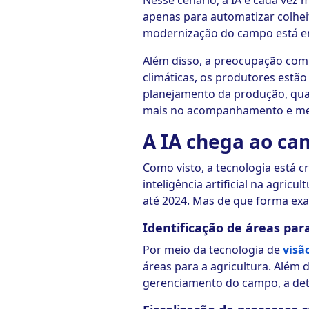
Nesse cenário, a IA é cada vez 
apenas para automatizar colhei
modernização do campo está e
Além disso, a preocupação com 
climáticas, os produtores estã
planejamento da produção, quan
mais no acompanhamento e mel
A IA chega ao ca
Como visto, a tecnologia está 
inteligência artificial na agric
até 2024. Mas de que forma exat
Identificação de áreas par
Por meio da tecnologia de
visã
áreas para a agricultura. Além 
gerenciamento do campo, a det