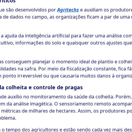
ríticos
que são desenvolvidos por
Agritechs
e auxiliam os produto
iva de dados no campo, as organizações ficam a par de um
juda da inteligência artificial para fazer uma análise comp
 cultivo, informações do solo e quaisquer outros ajustes qu
as conseguem planejar o momento ideal de plantio e col
idades na safra. Por meio da fiscalização constante, fica fá
 um ponto irreversível ou que causaria muitos danos à organi
 colheita e controle de pragas
de auxílio no monitoramento da saúde da colheita. Porém
lém da análise imagética. O sensoriamento remoto acompanh
r métricas de milhares de hectares. Assim, os produtores
roblema.
o tempo dos agricultores e estão sendo cada vez mais de