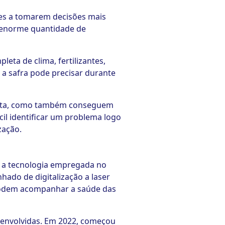
res a tomarem decisões mais
a enorme quantidade de
leta de clima, fertilizantes,
e a safra pode precisar durante
heita, como também conseguem
cil identificar um problema logo
zação.
, a tecnologia empregada no
ado de digitalização a laser
 podem acompanhar a saúde das
senvolvidas. Em 2022, começou