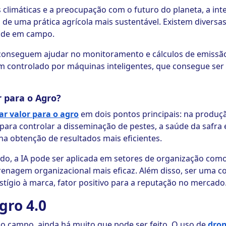
limáticas e a preocupação com o futuro do planeta, a intel
 de uma prática agrícola mais sustentável. Existem diversa
dade em campo.
conseguem ajudar no monitoramento e cálculos de emissã
m controlado por máquinas inteligentes, que consegue ser m
r para o Agro?
ar valor para o agro
em dois pontos principais: na produç
para controlar a disseminação de pestes, a saúde da safra
na obtenção de resultados mais eficientes.
o, a IA pode ser aplicada em setores de organização como
renagem organizacional mais eficaz. Além disso, ser uma co
stígio à marca, fator positivo para a reputação no mercado
gro 4.0
o campo, ainda há muito que pode ser feito. O uso de
dro