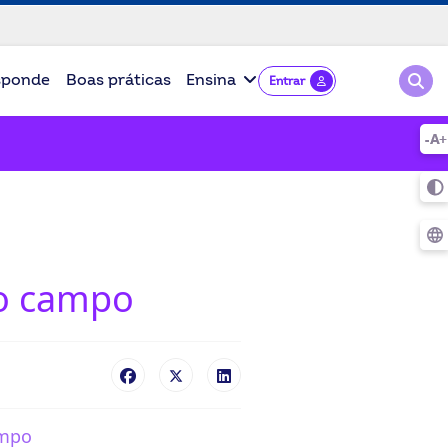
Pesqu
sponde
Boas práticas
Ensina
Entrar
no campo
ampo