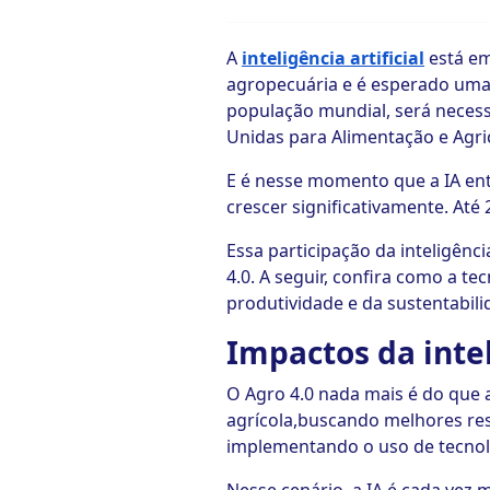
ook-
A
inteligência artificial
está em
agropecuária e é esperado uma 
população mundial, será necess
Unidas para Alimentação e Agri
E é nesse momento que a IA ent
crescer significativamente. Até
Essa participação da inteligênc
4.0. A seguir, confira como a t
produtividade e da sustentabil
Impactos da intel
O Agro 4.0 nada mais é do que 
agrícola,buscando melhores res
implementando o uso de tecnol