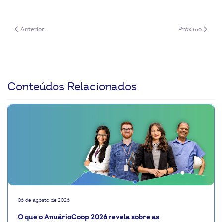
Artigo anterior: SXSW 2023: 7 destaques do principal evento de inovaç
Próximo artigo:
Anterior
Próximo
Conteúdos Relacionados
06 de agosto de 2026
O que o AnuárioCoop 2026 revela sobre as