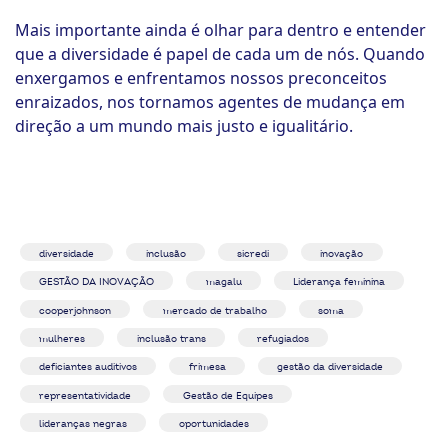
Mais importante ainda é olhar para dentro e entender
que a diversidade é papel de cada um de nós. Quando
enxergamos e enfrentamos nossos preconceitos
enraizados, nos tornamos agentes de mudança em
direção a um mundo mais justo e igualitário.
diversidade
inclusão
sicredi
inovação
GESTÃO DA INOVAÇÃO
magalu
Liderança feminina
cooperjohnson
mercado de trabalho
soma
mulheres
inclusão trans
refugiados
deficiantes auditivos
frimesa
gestão da diversidade
representatividade
Gestão de Equipes
lideranças negras
oportunidades