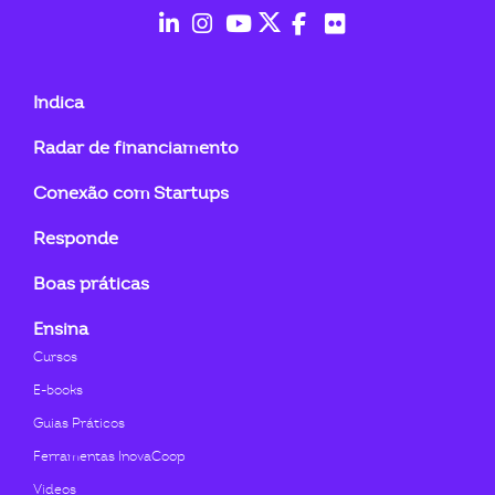
fab
fab
fab
fab
fab
fab
fa-
fa-
fa-
fa-
fa-
fa-
Indica
linkedin-
instagram
youtube
twitter
facebook-
flickr
Radar de financiamento
in
f
Conexão com Startups
Responde
Boas práticas
Ensina
Cursos
E-books
Guias Práticos
Ferramentas InovaCoop
Videos