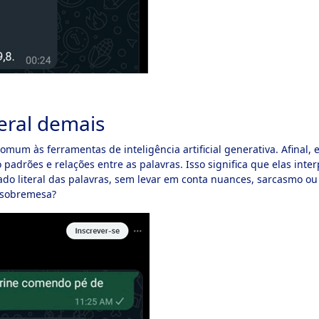
teral demais
 comum às ferramentas de inteligência artificial generativa. Afinal
padrões e relações entre as palavras. Isso significa que elas inte
cado literal das palavras, sem levar em conta nuances, sarcasmo
 sobremesa?