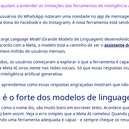
judam a entender as limitações das ferramentas de inteligência ar
s usuários do WhatsApp notaram uma novidade no
app
de mensagens:
a dona do Facebook e do Instagram). A nova ferramenta está send
Large Language Model
(Grande Modelo de Linguagem) desenvolvido 
acordo com a Meta, o modelo está a caminho de ser o
assistente 
 meio milhão de usuários mensais.
ãos, os usuários começaram a explorar o que a ferramenta é capaz
a Meta AI virou
meme
nas redes sociais. Só que essas respostas i
nteligência artificial generativa.
o aprendemos como essas respostas engraçadas mostram que não d
 é o forte dos modelos de lingua
como o nome diz, são muito bons em escrever texto. Acontece qu
ão bem assim. Veja o erro simples que a Meta AI cometeu! Quando 
sando uma ferramenta adequada e capaz - e sempre cheque os resu