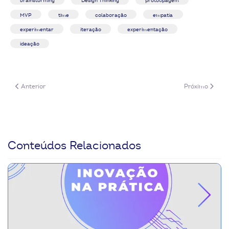
brainstorming
Design Thinking
prototipagem
MVP
time
colaboração
empatia
experimentar
iteração
experimentação
ideação
Artigo anterior: Matriz CSD
Próximo artigo:
Anterior
Próximo
Conteúdos Relacionados