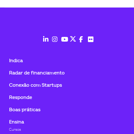
fab
fab
fab
fab
fab
fab
fa-
fa-
fa-
fa-
fa-
fa-
Indica
linkedin-
instagram
youtube
twitter
facebook-
flickr
Radar de financiamento
in
f
Conexão com Startups
Responde
Boas práticas
Ensina
Cursos