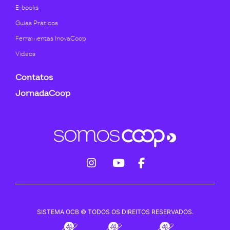
E-books
Guias Práticos
Ferramentas InovaCoop
Videos
Contatos
JornadaCoop
fab
fab
fab
fa-
fa-
fa-
instagram
youtube
facebook-
SISTEMA OCB © TODOS OS DIREITOS RESERVADOS.
f