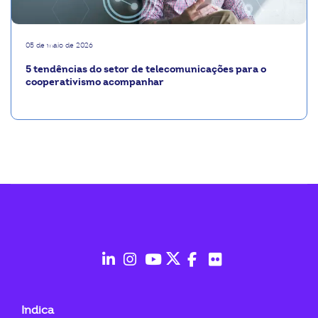
05 de maio de 2026
5 tendências do setor de telecomunicações para o
cooperativismo acompanhar
fab
fab
fab
fab
fab
fab
fa-
fa-
fa-
fa-
fa-
fa-
Indica