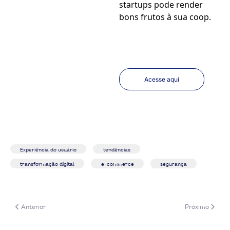
startups pode render
bons frutos à sua coop.
Acesse aqui
Experiência do usuário
tendências
transformação digital
e-commerce
segurança
Artigo anterior: Guia Prático ISO 56002: Diretrizes para gestão da inova
Próximo artigo
Anterior
Próximo