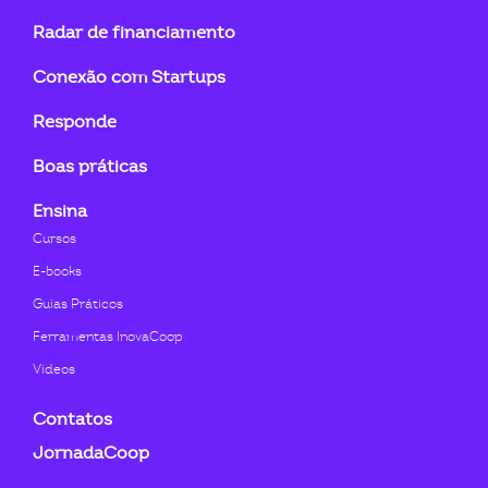
linkedin-
instagram
youtube
twitter
facebook-
flickr
Radar de financiamento
in
f
Conexão com Startups
Responde
Boas práticas
Ensina
Cursos
E-books
Guias Práticos
Ferramentas InovaCoop
Videos
Contatos
JornadaCoop