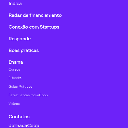
fa-
fa-
fa-
fa-
fa-
fa-
Indica
linkedin-
instagram
youtube
twitter
facebook-
flickr
Radar de financiamento
in
f
Conexão com Startups
Responde
Boas práticas
Ensina
Cursos
E-books
Guias Práticos
Ferramentas InovaCoop
Videos
Contatos
JornadaCoop