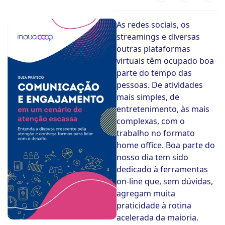
ook-
As redes sociais, os
streamings e diversas
outras plataformas
virtuais têm ocupado boa
parte do tempo das
pessoas. De atividades
mais simples, de
entretenimento, às mais
complexas, com o
trabalho no formato
home office. Boa parte do
nosso dia tem sido
dedicado à ferramentas
on-line que, sem dúvidas,
agregam muita
praticidade à rotina
acelerada da maioria.