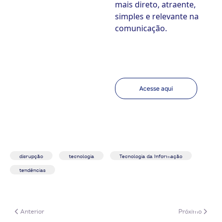
mais direto, atraente,
simples e relevante na
comunicação.
Acesse aqui
disrupção
tecnologia
Tecnologia da Informação
tendências
Artigo anterior: Guia Prático: Funil de Inovação
Próximo artigo:
Anterior
Próximo