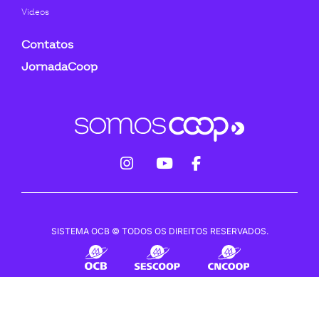
Videos
Contatos
JornadaCoop
fab
fab
fab
fa-
fa-
fa-
instagram
youtube
facebook-
SISTEMA OCB © TODOS OS DIREITOS RESERVADOS.
f