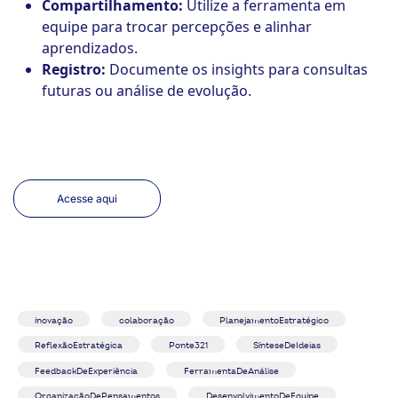
Compartilhamento:
Utilize a ferramenta em
equipe para trocar percepções e alinhar
aprendizados.
Registro:
Documente os insights para consultas
futuras ou análise de evolução.
Acesse aqui
inovação
colaboração
PlanejamentoEstratégico
ReflexãoEstratégica
Ponte321
SínteseDeIdeias
FeedbackDeExperiência
FerramentaDeAnálise
OrganizaçãoDePensamentos
DesenvolvimentoDeEquipe