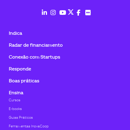
fab
fab
fab
fab
fab
fab
fa-
fa-
fa-
fa-
fa-
fa-
Indica
linkedin-
instagram
youtube
twitter
facebook-
flickr
Radar de financiamento
in
f
Conexão com Startups
Responde
Boas práticas
Ensina
Cursos
E-books
Guias Práticos
Ferramentas InovaCoop