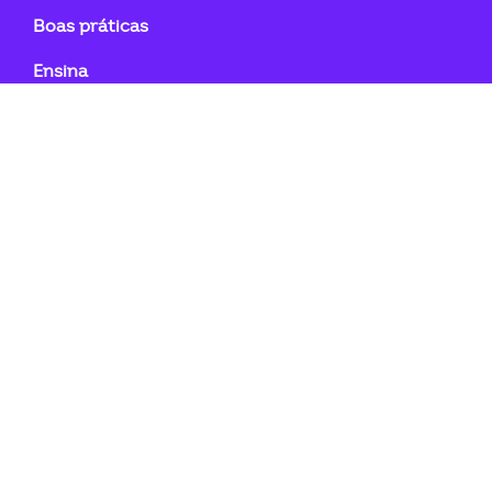
Boas práticas
Ensina
Cursos
E-books
Guias Práticos
Ferramentas InovaCoop
Videos
Contatos
JornadaCoop