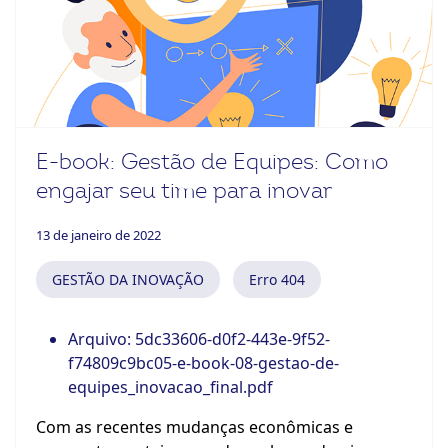
ook-
E-book: Gestão de Equipes: Como
engajar seu time para inovar
13 de janeiro de 2022
GESTÃO DA INOVAÇÃO
Erro 404
Arquivo:
5dc33606-d0f2-443e-9f52-
f74809c9bc05-e-book-08-gestao-de-
equipes_inovacao_final.pdf
Com as recentes mudanças econômicas e