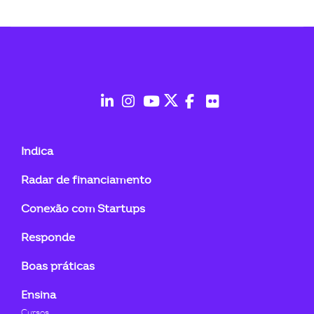
fab
fab
fab
fab
fab
fab
fa-
fa-
fa-
fa-
fa-
fa-
Indica
linkedin-
instagram
youtube
twitter
facebook-
flickr
Radar de financiamento
in
f
Conexão com Startups
Responde
Boas práticas
Ensina
Cursos