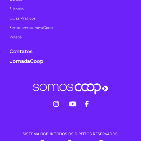
E-books
Guias Práticos
Ferramentas InovaCoop
Videos
Contatos
JornadaCoop
fab
fab
fab
fa-
fa-
fa-
instagram
youtube
facebook-
SISTEMA OCB © TODOS OS DIREITOS RESERVADOS.