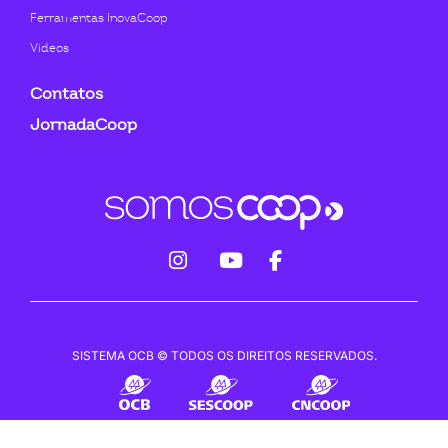
Ferramentas InovaCoop
Videos
Contatos
JornadaCoop
fab
fab
fab
fa-
fa-
fa-
instagram
youtube
facebook-
SISTEMA OCB © TODOS OS DIREITOS RESERVADOS.
f