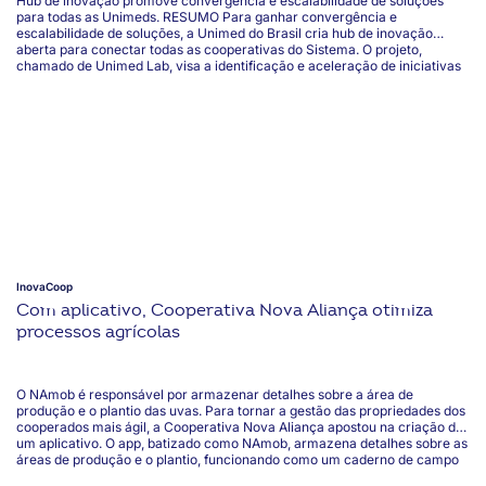
Hub de inovação promove convergência e escalabilidade de soluções
para todas as Unimeds. RESUMO Para ganhar convergência e
escalabilidade de soluções, a Unimed do Brasil cria hub de inovação
aberta para conectar todas as cooperativas do Sistema. O projeto,
chamado de Unimed Lab, visa a identificação e aceleração de iniciativas
que podem gerar valor a cooperados, colaboradores e beneficiários de
todas as Unimeds do país.
InovaCoop
Com aplicativo, Cooperativa Nova Aliança otimiza
processos agrícolas
O NAmob é responsável por armazenar detalhes sobre a área de
produção e o plantio das uvas. Para tornar a gestão das propriedades dos
cooperados mais ágil, a Cooperativa Nova Aliança apostou na criação de
um aplicativo. O app, batizado como NAmob, armazena detalhes sobre as
áreas de produção e o plantio, funcionando como um caderno de campo
digital. Com a implementação do software, a cooperativa passou a ser