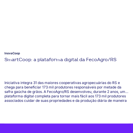
mais ágil na liberação das safras.
InovaCoop
SmartCoop: a plataforma digital da FecoAgro/RS
Iniciativa integra 31 das maiores cooperativas agropecuárias do RS e
chega para beneficiar 173 mil produtores responsáveis por metade da
safra gaúcha de grãos. A FecoAgro/RS desenvolveu, durante 2 anos, uma
plataforma digital completa para tornar mais fácil aos 173 mil produtores
associados cuidar de suas propriedades e da produção diária de maneira
mais simples, além de conectá-los a um ambiente de negociação e venda
coletiva de insumos com maior competitividade.