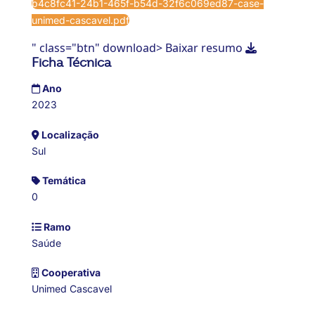
b4c8fc41-24b1-465f-b54d-32f6c069ed87-case-
unimed-cascavel.pdf
" class="btn" download> Baixar resumo
Ficha Técnica
Ano
2023
Localização
Sul
Temática
0
Ramo
Saúde
Cooperativa
Unimed Cascavel