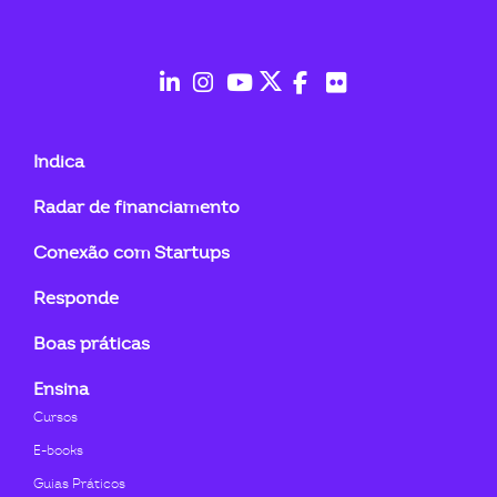
fab
fab
fab
fab
fab
fab
fa-
fa-
fa-
fa-
fa-
fa-
Indica
linkedin-
instagram
youtube
twitter
facebook-
flickr
Radar de financiamento
in
f
Conexão com Startups
Responde
Boas práticas
Ensina
Cursos
E-books
Guias Práticos