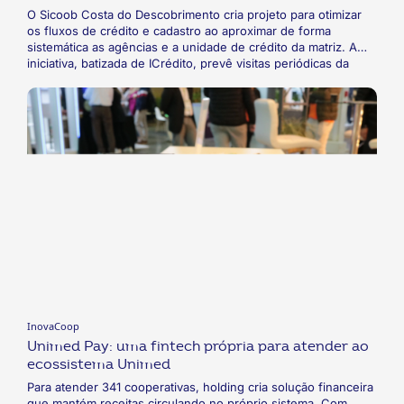
O Sicoob Costa do Descobrimento cria projeto para otimizar
os fluxos de crédito e cadastro ao aproximar de forma
sistemática as agências e a unidade de crédito da matriz. A
iniciativa, batizada de ICrédito, prevê visitas periódicas da
matriz aos doze pontos de atendimento, focadas tanto em
esclarecer dúvidas e apresentar novidades, quanto em ouvir
as dificuldades da equipe e desenvolver soluções conjuntas.
O resultado já pode ser mensurado em dados como
cooperados mais ativos na carteira e redução dos índices de
inadimplência e provisões.
InovaCoop
Unimed Pay: uma fintech própria para atender ao
ecossistema Unimed
Para atender 341 cooperativas, holding cria solução financeira
que mantém receitas circulando no próprio sistema. Com