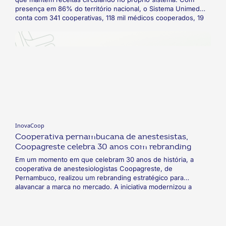
presença em 86% do território nacional, o Sistema Unimed
conta com 341 cooperativas, 118 mil médicos cooperados, 19
milhões de clientes, mais de 29 mil hospitais, clínicas e
serviços credenciados e 150 hospitais próprios. Em parceria
com a Q2 bank, criou a própria fintech, a Unimed Pay.
Cooperados, prestadores de serviços e beneficiários
contarão com uma carteira virtual com diversas soluções
financeiras e benefícios. Além disso, toda a receita gerada
será mantida no próprio ecossistema, gerando novas
oportunidades de negócio.
InovaCoop
Cooperativa pernambucana de anestesistas,
Coopagreste celebra 30 anos com rebranding
Em um momento em que celebram 30 anos de história, a
cooperativa de anestesiologistas Coopagreste, de
Pernambuco, realizou um rebranding estratégico para
alavancar a marca no mercado. A iniciativa modernizou a
identidade visual, fortaleceu a presença digital e uniu a
tradição e inovação para ampliar sua conexão com
cooperados e com a comunidade local.