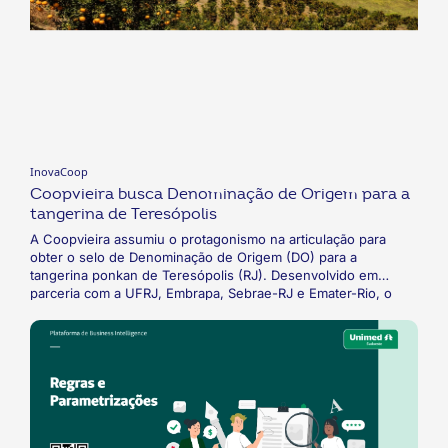
InovaCoop
Coopvieira busca Denominação de Origem para a
tangerina de Teresópolis
A Coopvieira assumiu o protagonismo na articulação para
obter o selo de Denominação de Origem (DO) para a
tangerina ponkan de Teresópolis (RJ). Desenvolvido em
parceria com a UFRJ, Embrapa, Sebrae-RJ e Emater-Rio, o
projeto visa comprovar cientificamente que o clima e o solo da
região conferem propriedades únicas ao fruto, a fim de
transformá-lo em um item de alto valor agregado.