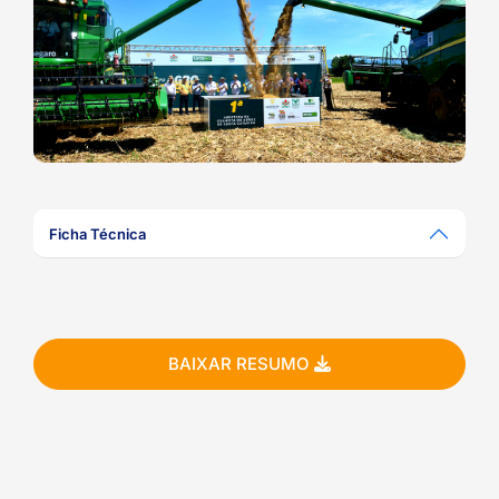
ook-
Ficha Técnica
BAIXAR RESUMO