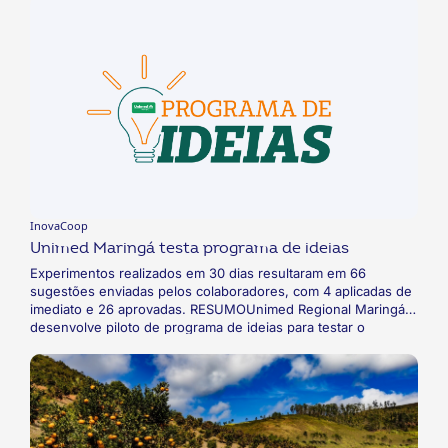
bibliotecas, arquivos e pesquisadores - a participarem
ativamente da governança e das tomadas de decisão. Com
mais de 270 membros associados em 37 países, a Read-Coop
demonstra a viabilidade do modelo cooperativista na gestão
de infraestruturas digitais complexas e na promoção da ética
de dados em larga escala.
InovaCoop
Unimed Maringá testa programa de ideias
Experimentos realizados em 30 dias resultaram em 66
sugestões enviadas pelos colaboradores, com 4 aplicadas de
imediato e 26 aprovadas. RESUMOUnimed Regional Maringá
desenvolve piloto de programa de ideias para testar o
processo de participação dos colaboradores na construção de
melhorias e inovações na cooperativa. A ideia é inserir a
inovação e a criatividade na cultura da cooperativa.