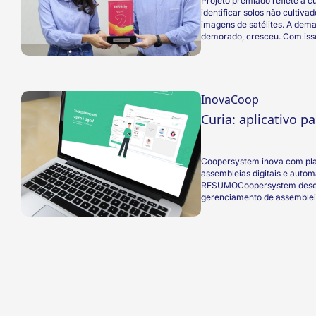
Projeto premiado reflete a c
identificar solos não cultiva
imagens de satélites. A dem
demorado, cresceu. Com isso
Agricultáveis, que usa intelig
de 30 dias ser realizada em
InovaCoop
Curia: aplicativo p
Coopersystem inova com pl
assembleias digitais e autom
RESUMOCoopersystem desenvo
gerenciamento de assembleias
entidades podem registrar a
assembleias cadastradas, lev
eleições de conselhos, tudo
cooperado, que possui acess
papel de sócio.