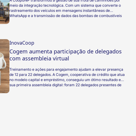
A CoopGNP transformou a gestão de sua frota de caminhões por
meio da integração tecnológica. Com um sistema que converte o
rastreamento dos veículos em mensagens instantâneas de
WhatsApp e a transmissão de dados das bombas de combustíveis
diretamente para a nuvem, a cooperativa baiana tornou seus
processos mais ágeis, minimizou falhas humanas e aumentou a
eficiência da operação
InovaCoop
Cogem aumenta participação de delegados
com assembleia virtual
Treinamento e ações para engajamento ajudam a elevar presença
de 12 para 22 delegados. A Cogem, cooperativa de crédito que atua
no modelo capital e empréstimo, conseguiu um ótimo resultado em
sua primeira assembleia digital: foram 22 delegados presentes de
forma virtual em 2020. No ano anterior, apenas 12 delegados
marcaram presença na assembleia presencial da cooperativa.