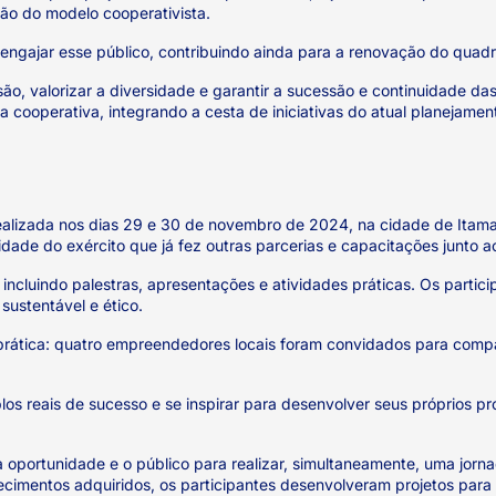
ção do modelo cooperativista.
e engajar esse público, contribuindo ainda para a renovação do quad
ão, valorizar a diversidade e garantir a sucessão e continuidade d
a cooperativa, integrando a cesta de iniciativas do atual planejament
realizada nos dias 29 e 30 de novembro de 2024, na cidade de Itama
idade do exército que já fez outras parcerias e capacitações junto 
ncluindo palestras, apresentações e atividades práticas. Os participa
ustentável e ético.
tica: quatro empreendedores locais foram convidados para compart
plos reais de sucesso e se inspirar para desenvolver seus próprios
 oportunidade e o público para realizar, simultaneamente, uma jor
cimentos adquiridos, os participantes desenvolveram projetos para 