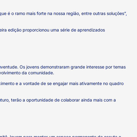
e é o ramo mais forte na nossa região, entre outras soluções”,
eira edição proporcionou uma série de aprendizados
 juventude. Os jovens demonstraram grande interesse por temas
nvolvimento da comunidade.
ncimento e a vontade de se engajar mais ativamente no quadro
uro, terão a oportunidade de colaborar ainda mais com a
omitê Jovem para manter um espaço permanente de escuta e