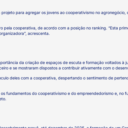
rojeto para agregar os jovens ao cooperativismo no agronegócio, qu
pela cooperativa, de acordo com a posição no ranking. “Esta prim
 organizadora”, acrescenta.
 importância da criação de espaços de escuta e formação voltados à
eiro e se mostraram dispostos a contribuir ativamente com o dese
vínculo deles com a cooperativa, despertando o sentimento de perte
 os fundamentos do cooperativismo e do empreendedorismo e, no fut
eto.
o Descobrimento prevê, até dezembro de 2025, a formação de um C