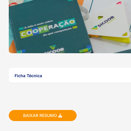
ook-
Ficha Técnica
BAIXAR RESUMO