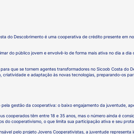
osta do Descobrimento é uma cooperativa de crédito presente em no
r do público jovem e envolvê-lo de forma mais ativa no dia a dia d
anos para que se tornem agentes transformadores no Sicoob Costa do
 criatividade e adaptação às novas tecnologias, preparando-os para 
do pela gestão da cooperativa: o baixo engajamento da juventude, ape
 cooperados têm entre 18 e 35 anos, mas o número ainda é consider
ios do cooperativismo, o que limita sua participação ativa e seu pro
onsável pelo projeto Jovens Cooperativistas, a juventude representa