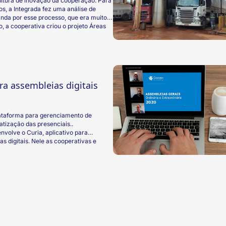
ultura de inovação da cooperação. Para
dos, a Integrada fez uma análise de
anda por esse processo, que era muito
, a cooperativa criou o projeto Áreas
ência artificial para fazer uma análise
 somente 20 minutos.
ara assembleias digitais
ataforma para gerenciamento de
atização das presenciais..
lve o Curia, aplicativo para
 digitais. Nele as cooperativas e
 presença do cooperado nas
ar itens da pauta para votação e criar
 interagindo diretamente com cada
o único e seguro para exercer seu