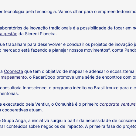
azer tecnologia pela tecnologia. Vamos olhar para o empreendedoris
laboratórios de inovação tradicionais é a possibilidade de focar em
ta gestão
da Sicredi Pioneira.
e trabalham para desenvolver e conduzir os projetos de inovação j
o mercado está fazendo e planejar nossos movimentos”, conta Pando
 a
Coonecta
que tem o objetivo de mapear e adensar o ecossistema d
 mapeamento
, o RadarCoop promove uma série de encontros com os
onsultoria Innoscience, o programa inédito no Brasil trouxe para
mentorias.
e executado pela Ventiur, o Comunitá é o primeiro
corporate venture
s cooperativas atuam.
Grupo Anga, a iniciativa surgiu a partir da necessidade de conscient
lhar conteúdos sobre negócios de impacto. A primeira fase do proje