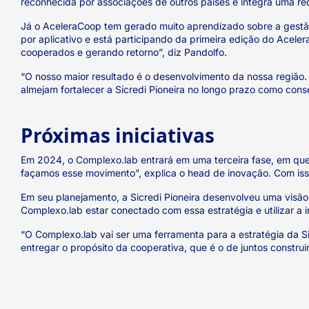
reconhecida por associações de outros países e integra uma re
Já o AceleraCoop tem gerado muito aprendizado sobre a gestão 
por aplicativo e está participando da primeira edição do Acele
cooperados e gerando retorno”, diz Pandolfo.
“O nosso maior resultado é o desenvolvimento da nossa região.
almejam fortalecer a Sicredi Pioneira no longo prazo como co
Próximas iniciativas
Em 2024, o Complexo.lab entrará em uma terceira fase, em que 
façamos esse movimento”, explica o head de inovação. Com iss
Em seu planejamento, a Sicredi Pioneira desenvolveu uma visão
Complexo.lab estar conectado com essa estratégia e utilizar a
“O Complexo.lab vai ser uma ferramenta para a estratégia da Si
entregar o propósito da cooperativa, que é o de juntos constru