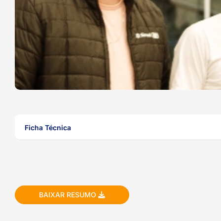
ook-
Ficha Técnica
BAIXAR RESUMO