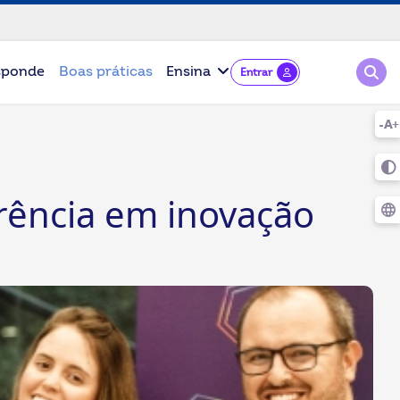
Pesqu
sponde
Boas práticas
Ensina
Entrar
erência em inovação