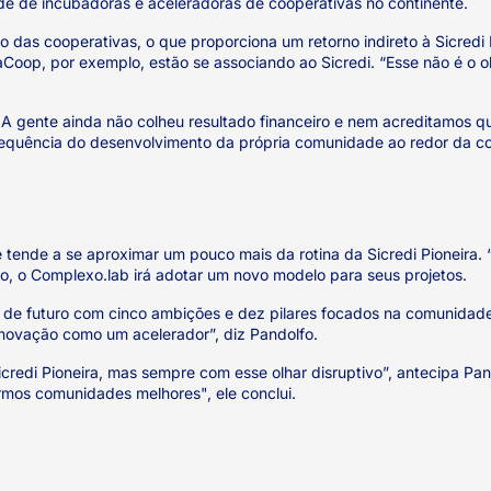
de de incubadoras e aceleradoras de cooperativas no continente.
das cooperativas, o que proporciona um retorno indireto à Sicredi 
raCoop, por exemplo, estão se associando ao Sicredi. “Esse não é o 
 A gente ainda não colheu resultado financeiro e nem acreditamos qu
nsequência do desenvolvimento da própria comunidade ao redor da co
tende a se aproximar um pouco mais da rotina da Sicredi Pioneira. 
o, o Complexo.lab irá adotar um novo modelo para seus projetos.
 de futuro com cinco ambições e dez pilares focados na comunidade.
 inovação como um acelerador”, diz Pandolfo.
credi Pioneira, mas sempre com esse olhar disruptivo”, antecipa Pa
irmos comunidades melhores", ele conclui.