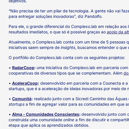
objetivos.
“Não precisa de ter um pilar de tecnologia. A gente não vai f
para entregar soluções inovadoras”, diz Pandolfo.
Para ele, o grande diferencial do Complexo.lab em relação aos 
resultados imediatos, o que só é possível graças ao
apoio da al
Atualmente, o Complexo.lab conta com um time de 5 pessoas qu
iniciativas saem sempre de
insights
, buscamos entender o que 
O portfólio do Complexo.lab conta com os seguintes projetos:
•
RadarCoop
:
uma iniciativa do Complexo.lab em parceria com
cooperativas de diversos tipos que se complementam. Além
do
•
AceleraCoop
:
desenvolvido em parceria com a Coonecta e a c
startups, que é a aceleração de ideias inovadoras por meio de 
•
Comunitá
:
realizado junto com a Sicredi Caminho das Águas 
startups
a fim de agregar valor para as comunidades em que a
•
Alma - Comunidades Conscientes
:
desenvolvido junto com o 
construída uma comunidade
online
a fim de discutir e comparti
etapa que aplica os aprendizados obtidos.