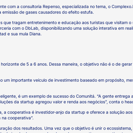
te com a consultoria Repenso, especializada no tema, o Complexo.l
 a emissão de gases causadores do efeito estufa.
 que tragam entretenimento e educação aos turistas que visitam o sí
rceria com o DbLab, disponibilizando uma solução interativa em re
tad e sua mula Diana.
orizonte de 5 a 6 anos. Dessa maneira, o objetivo não é o de gerar r
mo um importante veículo de investimento baseado em propósito, me
inteligente, é um exemplo de sucesso do Comunitá. “A gente entrega 
luções da startup agregou valor e renda aos negócios”, conta o hea
 cooperativa é investidor-anjo da startup e oferece a solução aos 
 na cooperativa”.
o dos resultados. Uma vez que o objetivo é unir o ecossistema, os 