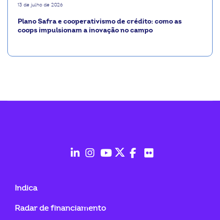
13 de julho de 2026
Plano Safra e cooperativismo de crédito: como as
coops impulsionam a inovação no campo
fab
fab
fab
fab
fab
fab
fa-
fa-
fa-
fa-
fa-
fa-
Indica
linkedin-
instagram
youtube
twitter
facebook-
flickr
Radar de financiamento
in
f