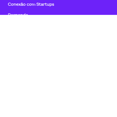
Conexão com Startups
Responde
Boas práticas
Ensina
Cursos
E-books
Guias Práticos
Ferramentas InovaCoop
Videos
Contatos
JornadaCoop