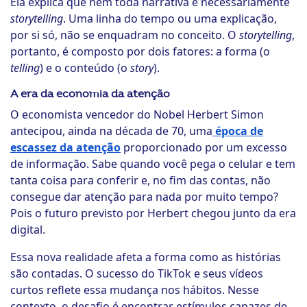
Ela explica que nem toda narrativa é necessariamente
storytelling
. Uma linha do tempo ou uma explicação,
por si só, não se enquadram no conceito. O
storytelling
,
portanto, é composto por dois fatores: a forma (o
telling
) e o conteúdo (o
story
).
A era da economia da atenção
O economista vencedor do Nobel Herbert Simon
antecipou, ainda na década de 70, uma
época de
escassez da atenção
proporcionado por um excesso
de informação. Sabe quando você pega o celular e tem
tanta coisa para conferir e, no fim das contas, não
consegue dar atenção para nada por muito tempo?
Pois o futuro previsto por Herbert chegou junto da era
digital.
Essa nova realidade afeta a forma como as histórias
são contadas. O sucesso do TikTok e seus vídeos
curtos reflete essa mudança nos hábitos. Nesse
contexto, o desafio é encontrar estímulos capazes de