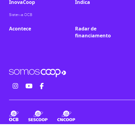
InovaCoop
Indica
Sistema OCB
Acontece
Radar de
financiamento
fab
fab
fab
fa-
fa-
fa-
instagram
youtube
facebook-
f