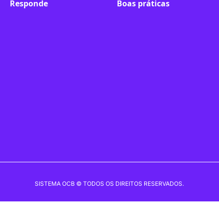
Responde
Boas práticas
linkedin-
instagram
youtube
twitter
facebook-
flickr
in
f
SISTEMA OCB © TODOS OS DIREITOS RESERVADOS.