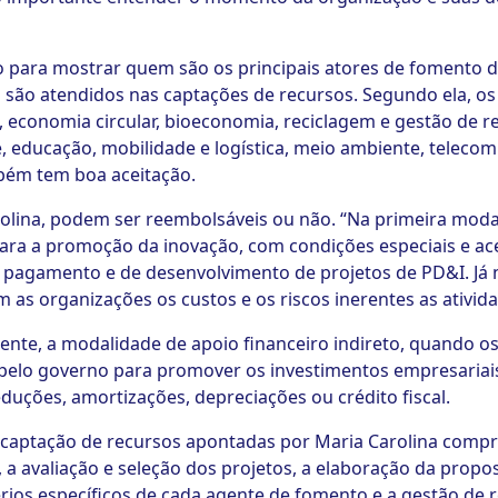
 para mostrar quem são os principais atores de fomento d
são atendidos nas captações de recursos. Segundo ela, os
economia circular, bioeconomia, reciclagem e gestão de re
 educação, mobilidade e logística, meio ambiente, teleco
mbém tem boa aceitação.
olina, podem ser reembolsáveis ou não. “Na primeira modal
a a promoção da inovação, com condições especiais e aces
 pagamento e de desenvolvimento de projetos de PD&I. Já 
 as organizações os custos e os riscos inerentes as ativid
ente, a modalidade de apoio financeiro indireto, quando os
elo governo para promover os investimentos empresariai
uções, amortizações, depreciações ou crédito fiscal.
a a captação de recursos apontadas por Maria Carolina co
 a avaliação e seleção dos projetos, a elaboração da propos
rios específicos de cada agente de fomento e a gestão de r