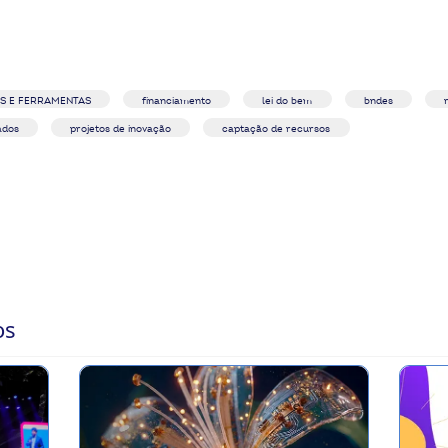
S E FERRAMENTAS
financiamento
lei do bem
bndes
ados
projetos de inovação
captação de recursos
ralmente uma marca líder
os