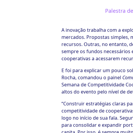
Palestra d
ook-
A inovação trabalha com a exp
mercados. Propostas simples, 
recursos. Outras, no entanto,
sempre os fundos necessários e
cooperativas a acessarem recur
E foi para explicar um pouco so
Rocha, comandou o painel
Como
Semana de Competitividade Coop 
altos do evento pelo nível de 
“Construir estratégias claras p
competitividade de cooperativa
logo no início de sua fala. Segu
para consolidar e expandir port
capita. Por isso, é sempre mu