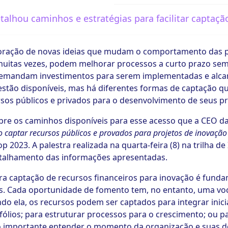
etalhou caminhos e estratégias para facilitar captaçã
loração de novas ideias que mudam o comportamento das p
muitas vezes, podem melhorar processos a curto prazo se
 demandam investimentos para serem implementadas e alcan
stão disponíveis, mas há diferentes formas de captação q
sos públicos e privados para o desenvolvimento de seus pr
bre os caminhos disponíveis para esse acesso que a CEO da 
 captar recursos públicos e provados para projetos de inovação
2023. A palestra realizada na quarta-feira (8) na trilha d
detalhamento das informações apresentadas.
ara captação de recursos financeiros para inovação é funda
s. Cada oportunidade de fomento tem, no entanto, uma voc
ndo ela, os recursos podem ser captados para integrar inici
fólios; para estruturar processos para o crescimento; ou pa
ito importante entender o momento da organização e suas