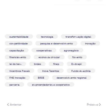
ook-
sustentabilidade
tecnologia
transformação digital
competitividade
pesquisa e desenvolvimento
inovação
capacitação
cooperativas
agronegócio
financiamento
economia circular
fomento
lei do bem
bndes
finep
Embrapii
Incentivos Fiscais
Inova Talentos
Fundo Amazônia
FNE Inovação
BRDE
desenvolvimento regional
parceria
empreendedorismo cooperativo
Artigo anterior: Como Alinhar Estratégias de Inovação com Oportunida
Próximo artigo
Anterior
Próximo