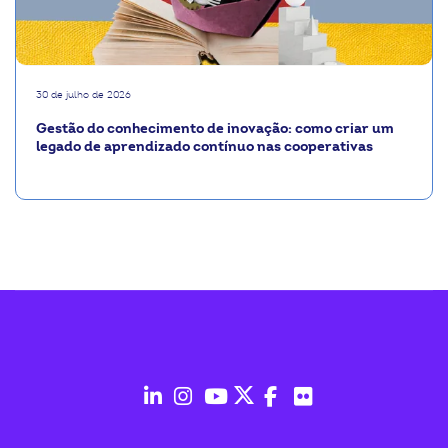
30 de julho de 2026
Gestão do conhecimento de inovação: como criar um
legado de aprendizado contínuo nas cooperativas
fab
fab
fab
fab
fab
fab