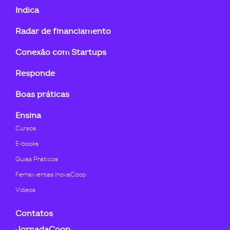
fa-
fa-
fa-
fa-
fa-
fa-
Indica
linkedin-
instagram
youtube
twitter
facebook-
flickr
Radar de financiamento
in
f
Conexão com Startups
Responde
Boas práticas
Ensina
Cursos
E-books
Guias Práticos
Ferramentas InovaCoop
Videos
Contatos
JornadaCoop