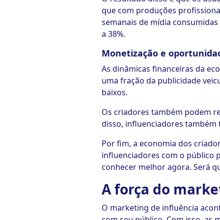
que com produções profissionai
semanais de mídia consumidas 
a 38%.
Monetização e oportunidad
As dinâmicas financeiras da ec
uma fração da publicidade veic
baixos.
Os criadores também podem rec
disso, influenciadores també
Por fim, a economia dos criad
influenciadores com o público p
conhecer melhor agora. Será qu
A força do marke
O marketing de influência aco
com seu público. Com isso, as m