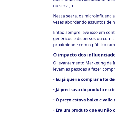
ou serviço.
Nessa seara, os microinfluenc
vezes abordando assuntos de n
Então sempre leve isso em con
genéricos e dispersos ou com c
proximidade com o público tam
O impacto dos influencia
O levantamento Marketing de Inf
levam as pessoas a fazer compr
•
Eu já queria comprar e foi d
•
Já precisava do produto e o 
•
O preço estava baixo e valia
•
Era um produto que eu não c