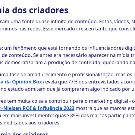
ia dos criadores
ram uma fonte quase infinita de conteúdo. Fotos, vídeos, st
mimos nas redes. Esse mercado cresceu tanto que consoli
s: um fenômeno que está tornando os influenciadores digit
de conteúdo. Se antes era necessário aparecer na mídia tr
iais democratizaram a produção de conteúdo, quebrando bar
uma fase de amadurecimento e profissionalização, mas os
sa da Opinion Box
revela que 77% dos entrevistados acom
 no estudo admitem que já compraram algo indicado por um
es tem muita coisa a contribuir para o marketing digital - 
+Nielsen ROI & Influência 2023
mostra que as marcas est
lta em mais investimento: quase 85% das marcas participan
s dedicados aos criadores.
omia dos criadores