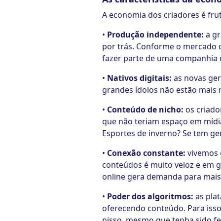
A economia dos criadores é frut
•
Produção independente:
a g
por trás. Conforme o mercado c
fazer parte de uma companhia d
•
Nativos digitais:
as novas ger
grandes ídolos não estão mais 
•
Conteúdo de nicho:
os criado
que não teriam espaço em mídi
Esportes de inverno? Se tem gen
•
Conexão constante:
vivemos 
conteúdos é muito veloz e em g
online gera demanda para mais
•
Poder dos algoritmos:
as pla
oferecendo conteúdo. Para isso,
nisso, mesmo que tenha sido fe