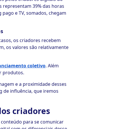
res representam 39% das horas
ng pago e TV, somados, chegam
es
casos, os criadores recebem
m, os valores são relativamente
anciamento coletivo
. Além
r produtos.
imagem e a proximidade desses
g de influência, que iremos
dos criadores
e conteúdo para se comunicar
gital com os diferenciais desse