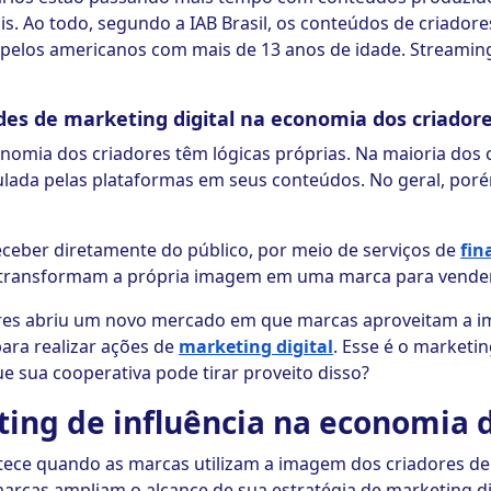
s. Ao todo, segundo a IAB Brasil, os conteúdos de criado
pelos americanos com mais de 13 anos de idade. Streami
es de marketing digital na economia dos criador
onomia dos criadores têm lógicas próprias. Na maioria dos 
ulada pelas plataformas em seus conteúdos. No geral, poré
eber diretamente do público, por meio de serviços de
fin
m transformam a própria imagem em uma marca para vende
ores abriu um novo mercado em que marcas aproveitam a 
ara realizar ações de
marketing digital
. Esse é o marketin
e sua cooperativa pode tirar proveito disso?
ting de influência na economia 
ntece quando as marcas utilizam a imagem dos criadores d
arcas ampliam o alcance de sua estratégia de marketing di