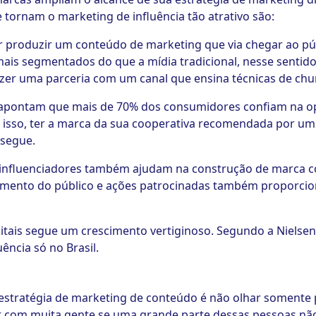
 tornam o marketing de influência tão atrativo são:
 produzir um conteúdo de marketing que via chegar ao púb
mais segmentados do que a mídia tradicional, nesse sentid
azer uma parceria com um canal que ensina técnicas de ch
 apontam que mais de 70% dos consumidores confiam na op
 isso, ter a marca da sua cooperativa recomendada por um
 segue.
 influenciadores também ajudam na construção de marca 
amento do público e ações patrocinadas também proporci
gitais segue um crescimento vertiginoso. Segundo a Nielsen,
ência só no Brasil.
estratégia de marketing de conteúdo é não olhar somente
ar com muita gente se uma grande parte dessas pessoas não