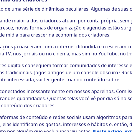
o de uma série de dinâmicas peculiares. Algumas de suas ca
rande maioria dos criadores atuam por conta própria, sem 
resce, novas formas de organização e agências estão surg
e mídia para crescer na economia dos criadores.
ações já nasceram com a internet difundida e cresceram c
na TV, nos jornais ou no cinema, mas sim no YouTube, no In
res digitais conseguem formar comunidades de interesse e
as tradicionais. Jogos antigos de um console obscuro? Ro
te interessada, vai ter gente criando conteúdo sobre.
conectados incessantemente em nossos aparelhos. Com iss
randes quantidades. Quantas telas você vê por dia só no s
 conteúdo dos criadores.
taformas de conteúdo e redes sociais usam algoritmos par
 elas identificam os gostos, interesses e hábitos e, então
ito por alguém que você nunca viu antes.
Neste artigo, e