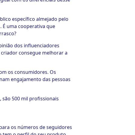
lico específico almejado pelo
o. É uma cooperativa que
urrasco?
inião dos influenciadores
 criador consegue melhorar a
com os consumidores. Os
onam engajamento das pessoas
 são 500 mil profissionais
 para os números de seguidores
 tem o perfil do seu produto