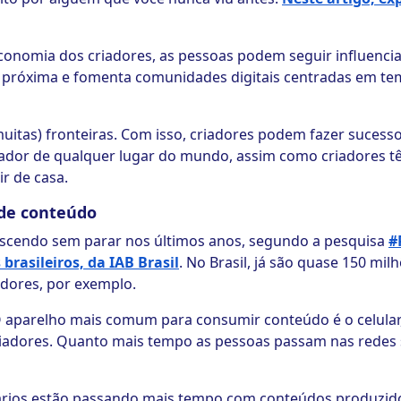
conomia dos criadores, as pessoas podem seguir influencia
is próxima e fomenta comunidades digitais centradas em t
muitas) fronteiras. Com isso, criadores podem fazer suces
dor de qualquer lugar do mundo, assim como criadores t
r de casa.
 de conteúdo
escendo sem parar nos últimos anos, segundo a pesquisa
#
rasileiros, da IAB Brasil
. No Brasil, já são quase 150 mil
dores, por exemplo.
O aparelho mais comum para consumir conteúdo é o celular
iadores. Quanto mais tempo as pessoas passam nas redes 
ários estão passando mais tempo com conteúdos produzidos