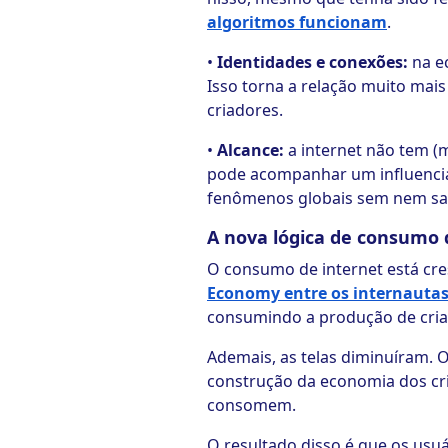
algoritmos funcionam
.
•
Identidades e conexões:
na e
Isso torna a relação muito ma
criadores.
•
Alcance:
a internet não tem (
pode acompanhar um influencia
fenômenos globais sem nem sai
A nova lógica de consumo
O consumo de internet está cr
Economy entre os internautas b
consumindo a produção de cria
Ademais, as telas diminuíram. 
construção da economia dos cr
consomem.
O resultado disso é que os usu