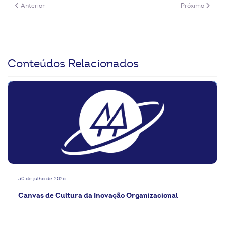
Artigo anterior: 6 tendências que viraram realidade em 2022
Próximo artigo:
Anterior
Próximo
Conteúdos Relacionados
30 de julho de 2026
Canvas de Cultura da Inovação Organizacional