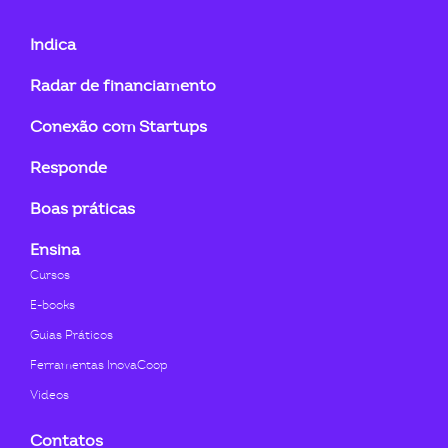
fab
fab
fab
fab
fab
fab
fa-
fa-
fa-
fa-
fa-
fa-
Indica
linkedin-
instagram
youtube
twitter
facebook-
flickr
Radar de financiamento
in
f
Conexão com Startups
Responde
Boas práticas
Ensina
Cursos
E-books
Guias Práticos
Ferramentas InovaCoop
Videos
Contatos