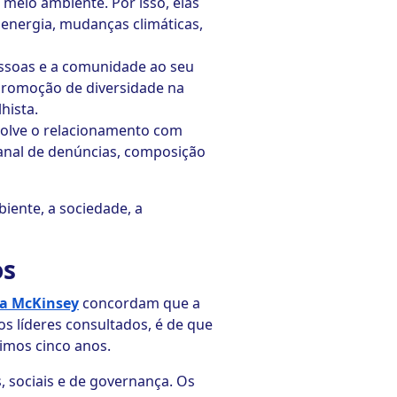
 meio ambiente. Por isso, elas
energia, mudanças climáticas,
essoas e a comunidade ao seu
 promoção de diversidade na
hista.
nvolve o relacionamento com
 canal de denúncias, composição
iente, a sociedade, a
os
ia McKinsey
concordam que a
os líderes consultados, é de que
imos cinco anos.
, sociais e de governança. Os