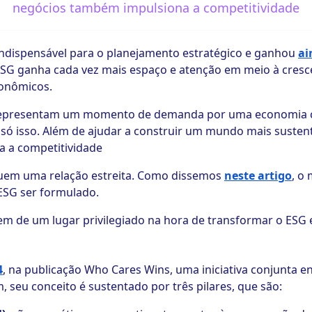
negócios também impulsiona a competitividade
ndispensável para o planejamento estratégico e ganhou
ai
a ESG ganha cada vez mais espaço e atenção em meio à cre
conômicos.
, representam um momento de demanda por uma economia 
é só isso. Além de ajudar a construir um mundo mais susten
a a competitividade
uem uma relação estreita. Como dissemos
neste artigo
, o
ESG ser formulado.
tem de um lugar privilegiado na hora de transformar o ESG
4
, na publicação Who Cares Wins, uma iniciativa conjunta e
, seu conceito é sustentado por três pilares, que são: