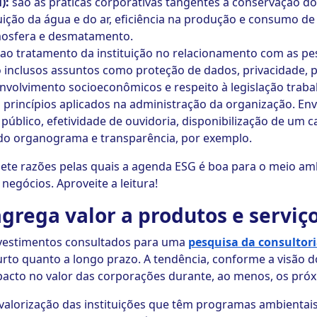
):
são as práticas corporativas tangentes à conservação do
ão da água e do ar, eficiência na produção e consumo de 
mosfera e desmatamento.
 ao tratamento da instituição no relacionamento com as p
o inclusos assuntos como proteção de dados, privacidade,
volvimento socioeconômicos e respeito à legislação trabal
:
princípios aplicados na administração da organização. E
 público, efetividade de ouvidoria, disponibilização de um
 do organograma e transparência, por exemplo.
sete razões pelas quais a agenda ESG é boa para o meio amb
egócios. Aproveite a leitura!
grega valor a produtos e serviç
investimentos consultados para uma
pesquisa da consultor
urto quanto a longo prazo. A tendência, conforme a visão d
acto no valor das corporações durante, ao menos, os próx
 valorização das instituições que têm programas ambientais