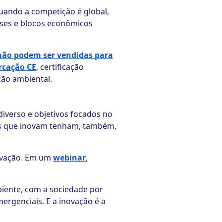
Quando a competição é global,
aíses e blocos econômicos
ão podem ser vendidas para
cação CE
, certificação
ção ambiental.
iverso e objetivos focados no
ões que inovam tenham, também,
novação. Em um
webinar
,
iente, com a sociedade por
rgenciais. E a inovação é a