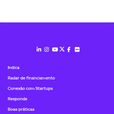
fab
fab
fab
fab
fab
fab
fa-
fa-
fa-
fa-
fa-
fa-
Indica
linkedin-
instagram
youtube
twitter
facebook-
flickr
Radar de financiamento
in
f
Conexão com Startups
Responde
Boas práticas