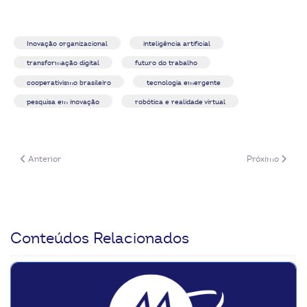
Inovação organizacional
inteligência artificial
transformação digital
futuro do trabalho
cooperativismo brasileiro
tecnologia emergente
pesquisa em inovação
robótica e realidade virtual
Artigo anterior: InovaCoop Videocast: reinvenção, capacitação e inovaçã
Próximo artigo
Anterior
Próximo
Conteúdos Relacionados