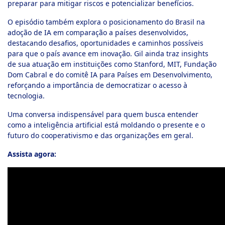
preparar para mitigar riscos e potencializar benefícios.
O episódio também explora o posicionamento do Brasil na
adoção de IA em comparação a países desenvolvidos,
destacando desafios, oportunidades e caminhos possíveis
para que o país avance em inovação. Gil ainda traz insights
de sua atuação em instituições como Stanford, MIT, Fundação
Dom Cabral e do comitê IA para Países em Desenvolvimento,
reforçando a importância de democratizar o acesso à
tecnologia.
Uma conversa indispensável para quem busca entender
como a inteligência artificial está moldando o presente e o
futuro do cooperativismo e das organizações em geral.
Assista agora: