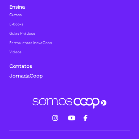
Ensina
Cursos
E-books
Guias Práticos
Ferramentas InovaCoop
Videos
Contatos
JornadaCoop
fab
fab
fab
fa-
fa-
fa-