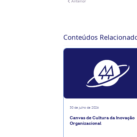
Artigo anterior: InovaCoop Videocast: 
Anterior
Conteúdos Relacionad
30 de julho de 2026
Canvas de Cultura da Inovação
Organizacional