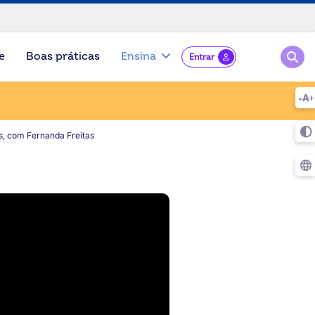
Pesqu
e
Boas práticas
Ensina
Entrar
s, com Fernanda Freitas