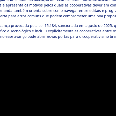
va e apresenta os motivos pelos quais as cooperativas deveriam co
ernanda também orienta sobre como navegar entre editais e progr
alerta para erros comuns que podem comprometer uma boa propos
dança provocada pela Lei 15.184, sancionada em agosto de 2025, 
ico e Tecnológico e incluiu explicitamente as cooperativas entre os
mo esse avanço pode abrir novas portas para o cooperativismo bras