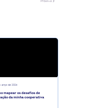
ombaroli
Próximo artigo: InovaCoop Videocast: a força da
Próximo
 março de 2026
o mapear os desafios de
vação da minha cooperativa