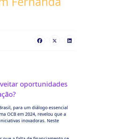
com Fernanda
veitar oportunidades
ação?
rasil, para um diálogo essencial
tema OCB em 2024, revelou que a
niciativas inovadoras. Neste
r que a falta de financiamento se