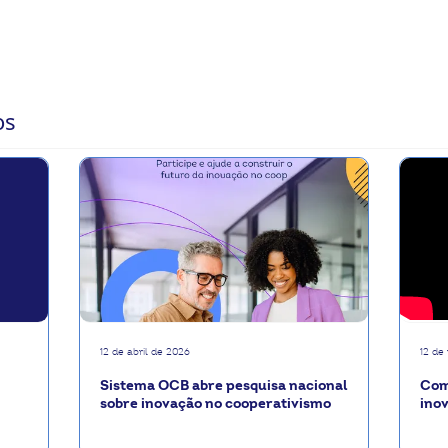
a transformação digital na Unimed São Sebastião do Paraíso, com Matheus Col
os
12 de abril de 2026
12 de
Sistema OCB abre pesquisa nacional
Com
sobre inovação no cooperativismo
ino