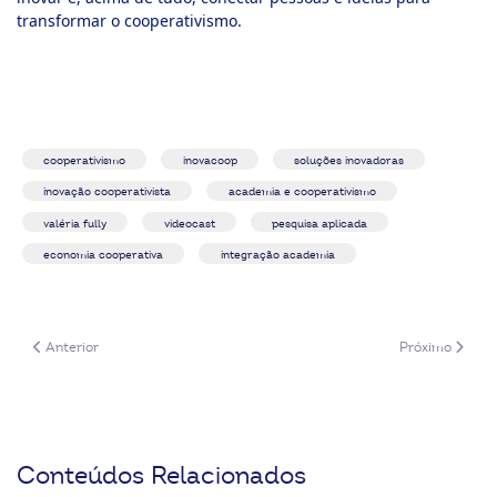
transformar o cooperativismo.
cooperativismo
inovacoop
soluções inovadoras
inovação cooperativista
academia e cooperativismo
valéria fully
videocast
pesquisa aplicada
economia cooperativa
integração academia
Artigo anterior: InovaCoop Videocast: a força da inovação na expansão 
Próximo artigo
Anterior
Próximo
Conteúdos Relacionados