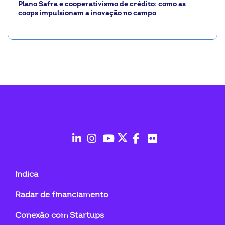
Plano Safra e cooperativismo de crédito: como as
coops impulsionam a inovação no campo
fab
fab
fab
fab
fab
fab
fa-
fa-
fa-
fa-
fa-
fa-
Indica
linkedin-
instagram
youtube
twitter
facebook-
flickr
Radar de financiamento
in
f
Conexão com Startups