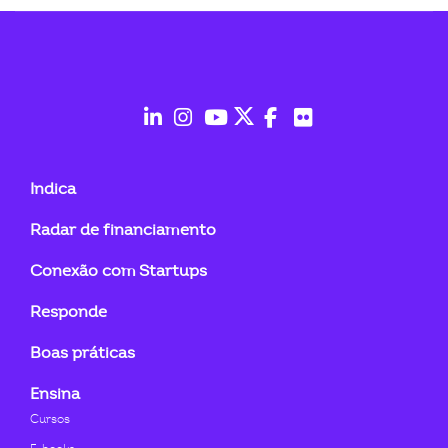
fab
fab
fab
fab
fab
fab
fa-
fa-
fa-
fa-
fa-
fa-
Indica
linkedin-
instagram
youtube
twitter
facebook-
flickr
Radar de financiamento
in
f
Conexão com Startups
Responde
Boas práticas
Ensina
Cursos