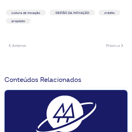
cultura de inovação
GESTÃO DA INOVAÇÃO
crédito
propósito
Artigo anterior: InovaCoop Responde: Sucessão - como evitar a descone
Próximo artigo
Anterior
Próximo
Conteúdos Relacionados