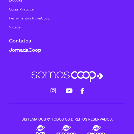
E-books
Guias Práticos
Ferramentas InovaCoop
Videos
Contatos
JornadaCoop
fab
fab
fab
fa-
fa-
fa-
instagram
youtube
facebook-
SISTEMA OCB © TODOS OS DIREITOS RESERVADOS.
f