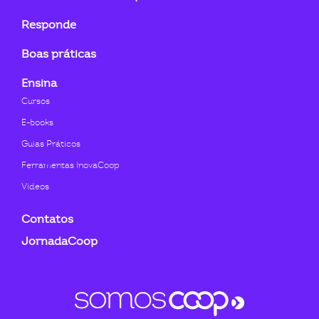
Responde
Boas práticas
Ensina
Cursos
E-books
Guias Práticos
Ferramentas InovaCoop
Videos
Contatos
JornadaCoop