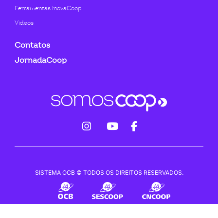
Ferramentas InovaCoop
Videos
Contatos
JornadaCoop
fab
fab
fab
fa-
fa-
fa-
instagram
youtube
facebook-
SISTEMA OCB © TODOS OS DIREITOS RESERVADOS.
f