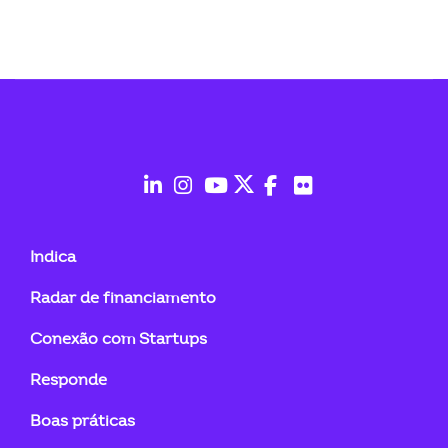
fab
fab
fab
fab
fab
fab
fa-
fa-
fa-
fa-
fa-
fa-
Indica
linkedin-
instagram
youtube
twitter
facebook-
flickr
Radar de financiamento
in
f
Conexão com Startups
Responde
Boas práticas