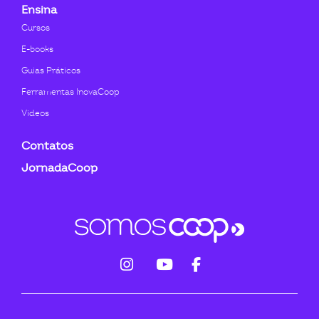
Ensina
Cursos
E-books
Guias Práticos
Ferramentas InovaCoop
Videos
Contatos
JornadaCoop
fab
fab
fab
fa-
fa-
fa-