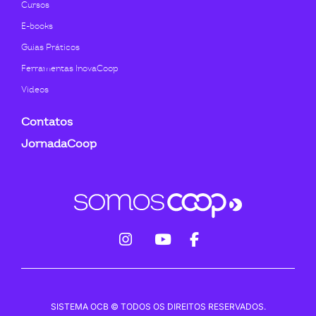
Cursos
E-books
Guias Práticos
Ferramentas InovaCoop
Videos
Contatos
JornadaCoop
fab
fab
fab
fa-
fa-
fa-
instagram
youtube
facebook-
SISTEMA OCB © TODOS OS DIREITOS RESERVADOS.