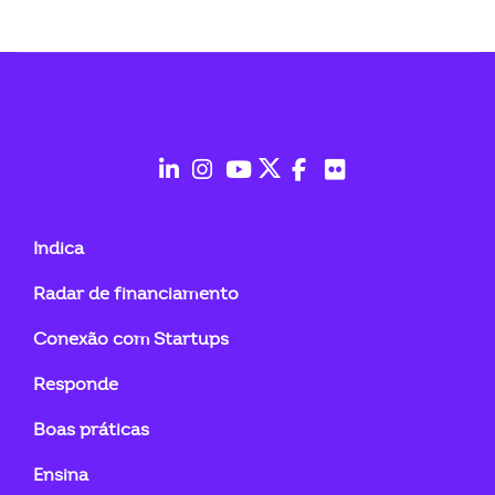
ook-
fab
fab
fab
fab
fab
fab
fa-
fa-
fa-
fa-
fa-
fa-
Indica
linkedin-
instagram
youtube
twitter
facebook-
flickr
Radar de financiamento
in
f
Conexão com Startups
Responde
Boas práticas
Ensina