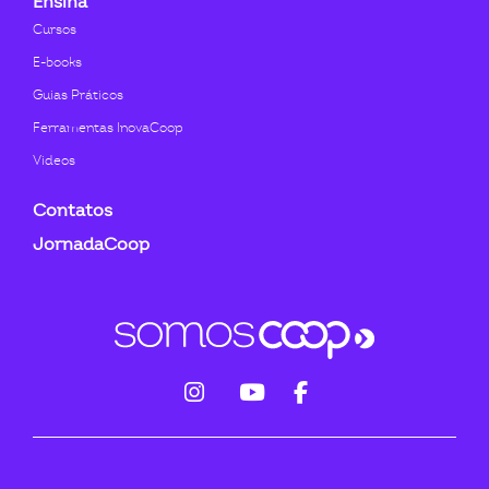
Ensina
Cursos
E-books
Guias Práticos
Ferramentas InovaCoop
Videos
Contatos
JornadaCoop
fab
fab
fab
fa-
fa-
fa-