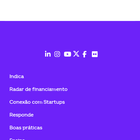
ook-
fab
fab
fab
fab
fab
fab
fa-
fa-
fa-
fa-
fa-
fa-
Indica
linkedin-
instagram
youtube
twitter
facebook-
flickr
Radar de financiamento
in
f
Conexão com Startups
Responde
Boas práticas