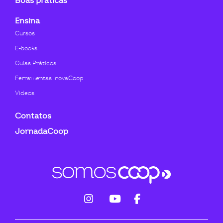
Boas práticas
Ensina
Cursos
E-books
Guias Práticos
Ferramentas InovaCoop
Videos
Contatos
JornadaCoop
fab
fab
fab