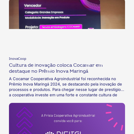
visa a identificação e aceleração de iniciativas que podem
gerar valor a cooperados, colaboradores e beneficiários de
todas as Unimeds do país.
InovaCoop
Cultura de inovação coloca Cocamar em
destaque no Prêmio Inova Maringá
A Cocamar Cooperativa Agroindustrial foi reconhecida no
Prêmio Inova Maringá 2024, se destacando pela inovação de
processos e produtos. Para chegar nesse lugar de prestígio,
a cooperativa investe em uma forte e constante cultura de
inovação, coletando ideias de colaboradores e aprendendo
por meio de estudo de mercado e benchmarking.