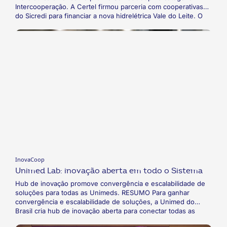
Intercooperação. A Certel firmou parceria com cooperativas
do Sicredi para financiar a nova hidrelétrica Vale do Leite. O
objetivo era fortalecer cada vez mais a prestação do serviço
de distribuição de energia e promover a qualidade de vida
dos associados através da ampliação da geração de energia
renovável e limpa. Como resultado, a iniciativa, chamada “A
energia que nos une”, venceu a categoria de Intercooperação
do prêmio SomosCoop 2020.
InovaCoop
Unimed Lab: inovação aberta em todo o Sistema
Hub de inovação promove convergência e escalabilidade de
soluções para todas as Unimeds. RESUMO Para ganhar
convergência e escalabilidade de soluções, a Unimed do
Brasil cria hub de inovação aberta para conectar todas as
cooperativas do Sistema. O projeto, chamado de Unimed Lab,